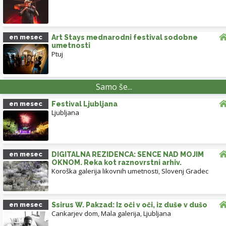
en mesec
Art Stays mednarodni festival sodobne
umetnosti
Ptuj
Samo še...
en mesec
Festival Ljubljana
Ljubljana
en mesec
DIGITALNA REZIDENCA: SENCE NAD MOJIM
OKNOM. Reka kot raznovrstni arhiv.
Koroška galerija likovnih umetnosti
,
Slovenj Gradec
en mesec
Ssirus W. Pakzad: Iz oči v oči, iz duše v dušo
Cankarjev dom, Mala galerija
,
Ljubljana