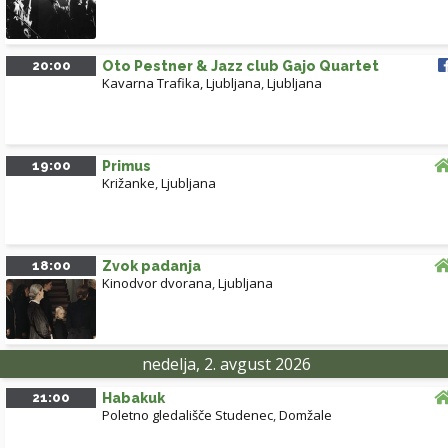
20:00
Oto Pestner & Jazz club Gajo Quartet
Kavarna Trafika, Ljubljana
,
Ljubljana
19:00
Primus
Križanke
,
Ljubljana
18:00
Zvok padanja
Kinodvor dvorana
,
Ljubljana
nedelja, 2. avgust 2026
21:00
Habakuk
Poletno gledališče Studenec
,
Domžale