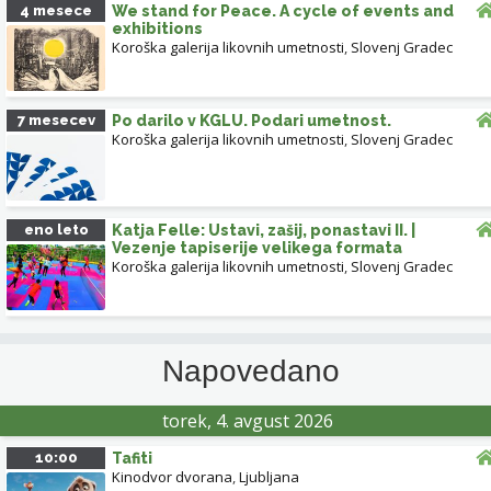
4 mesece
We stand for Peace. A cycle of events and
exhibitions
Koroška galerija likovnih umetnosti
,
Slovenj Gradec
7 mesecev
Po darilo v KGLU. Podari umetnost.
Koroška galerija likovnih umetnosti
,
Slovenj Gradec
eno leto
Katja Felle: Ustavi, zašij, ponastavi II. |
Vezenje tapiserije velikega formata
Koroška galerija likovnih umetnosti
,
Slovenj Gradec
Napovedano
torek, 4. avgust 2026
10:00
Tafiti
Kinodvor dvorana
,
Ljubljana