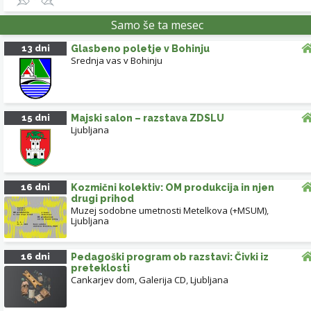
LJUBLJANA
NOVA GORICA
VRHNIKA
Samo še ta mesec
13 dni
Glasbeno poletje v Bohinju
NOVO MESTO
POSTOJNA
Srednja vas v Bohinju
ANKARAN
ILIRSKA BISTRICA
KOPER
IZOLA
15 dni
Majski salon – razstava ZDSLU
Ljubljana
Leaflet
| ©
OpenStreetMap
contributors
16 dni
Kozmični kolektiv: OM produkcija in njen
drugi prihod
Muzej sodobne umetnosti Metelkova (+MSUM)
,
Ljubljana
16 dni
Pedagoški program ob razstavi: Čivki iz
preteklosti
Cankarjev dom, Galerija CD
,
Ljubljana