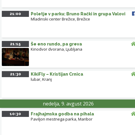
21:00
Poletje v parku: Bruno Rački in grupa Valovi
Mladinski center Brežice
,
Brežice
21:15
Še eno rundo, pa greva
Kinodvor dvorana
,
Ljubljana
21:30
KikiFly – Kristijan Crnica
lubar
,
Kranj
nedelja, 9. avgust 2026
10:30
Frajhajmska godba na pihala
Paviljon mestnega parka
,
Maribor