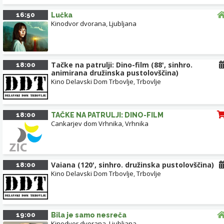
16:50
Lučka
Kinodvor dvorana
,
Ljubljana
Tačke na patrulji: Dino-film (88', sinhro.
18:00
animirana družinska pustolovščina)
Kino Delavski Dom Trbovlje
,
Trbovlje
18:00
TAČKE NA PATRULJI: DINO-FILM
Cankarjev dom Vrhnika
,
Vrhnika
Vaiana (120', sinhro. družinska pustolovščina)
18:00
Kino Delavski Dom Trbovlje
,
Trbovlje
19:00
Bila je samo nesreča
Kinodvor dvorana
,
Ljubljana