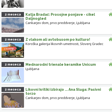
2 meseca
Katja Bradač: Prosojne ponjave - cikel
Daljnogled
Cankarjev dom, prvo preddverje
,
Ljubljana
2 meseca
Z vlakom ali avtobusom po kulturo!
Koroška galerija likovnih umetnosti
,
Slovenj Gradec
2 meseca
Mednarodni trienale keramike Unicum
Ljubljana
2 meseca
Likovni kritiki izbirajo ... Ana Sluga: Pasivni
torzo
Cankarjev dom, prvo preddverje
,
Ljubljana