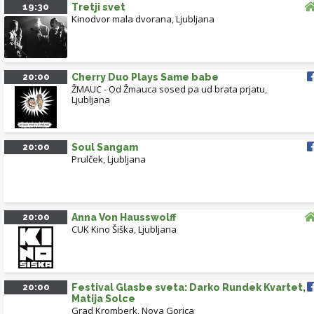
19:30
Tretji svet
Kinodvor mala dvorana
,
Ljubljana
20:00
Cherry Duo Plays Same babe
ŽMAUC - Od Žmauca sosed pa ud brata prjatu
,
Ljubljana
20:00
Soul Sangam
Prulček, Ljubljana
20:00
Anna Von Hausswolff
CUK Kino Šiška
,
Ljubljana
20:00
Festival Glasbe sveta: Darko Rundek Kvartet,
Matija Solce
Grad Kromberk
,
Nova Gorica