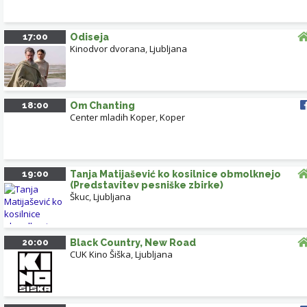
17:00
Odiseja
Kinodvor dvorana
,
Ljubljana
18:00
Om Chanting
Center mladih Koper
,
Koper
19:00
Tanja Matijašević ko kosilnice obmolknejo
(Predstavitev pesniške zbirke)
Škuc
,
Ljubljana
20:00
Black Country, New Road
CUK Kino Šiška
,
Ljubljana