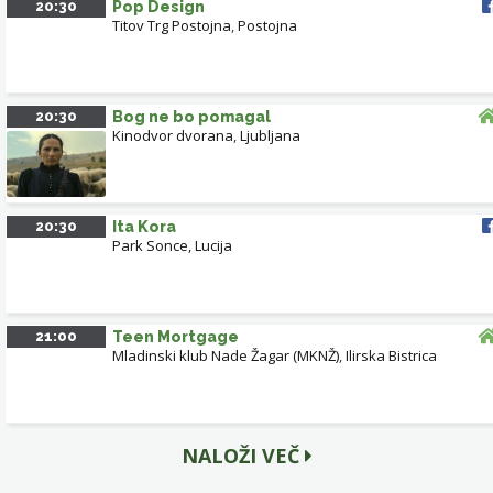
20:30
Pop Design
Titov Trg Postojna
,
Postojna
20:30
Bog ne bo pomagal
Kinodvor dvorana
,
Ljubljana
20:30
Ita Kora
Park Sonce, Lucija
21:00
Teen Mortgage
Mladinski klub Nade Žagar (MKNŽ)
,
Ilirska Bistrica
NALOŽI VEČ