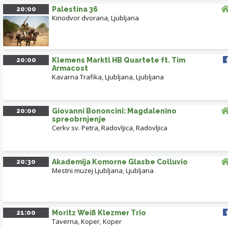
20:00
Palestina 36
Kinodvor dvorana
,
Ljubljana
20:00
Klemens Marktl HB Quartete ft. Tim
Armacost
Kavarna Trafika, Ljubljana
,
Ljubljana
20:00
Giovanni Bononcini: Magdalenino
spreobrnjenje
Cerkv sv. Petra, Radovljica
,
Radovljica
20:30
Akademija Komorne Glasbe Colluvio
Mestni muzej Ljubljana
,
Ljubljana
21:00
Moritz Weiß Klezmer Trio
Taverna, Koper
,
Koper