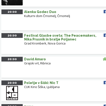
20:00
Alenka Godec Duo
Kulturni dom Črnomelj
,
Črnomelj
20:00
Festival Glasbe sveta: The Peacemakers,
Nika Prusnik in bratje Poljanec
Grad Kromberk
,
Nova Gorica
20:00
David Amaro
Grajski vrt, Ribnica
20:00
Poletje v Šiški: Nic T
CUK Kino Šiška
,
Ljubljana