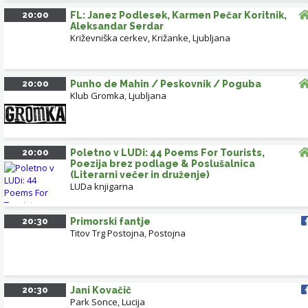
20:00
FL: Janez Podlesek, Karmen Pečar Koritnik,
Aleksandar Serdar
Križevniška cerkev, Križanke, Ljubljana
20:00
Punho de Mahin / Peskovnik / Poguba
Klub Gromka
,
Ljubljana
20:00
Poletno v LUDi: 44 Poems For Tourists,
Poezija brez podlage & Poslušalnica
(Literarni večer in druženje)
LUDa knjigarna
20:30
Primorski fantje
Titov Trg Postojna
,
Postojna
20:30
Jani Kovačič
Park Sonce, Lucija