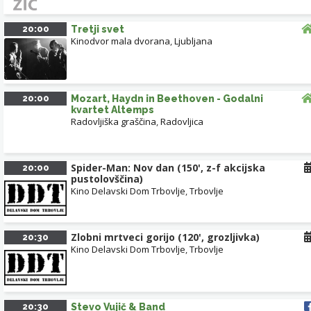
20:00
Tretji svet
Kinodvor mala dvorana
,
Ljubljana
20:00
Mozart, Haydn in Beethoven - Godalni
kvartet Altemps
Radovljiška graščina
,
Radovljica
Spider-Man: Nov dan (150', z-f akcijska
20:00
pustolovščina)
Kino Delavski Dom Trbovlje
,
Trbovlje
Zlobni mrtveci gorijo (120', grozljivka)
20:30
Kino Delavski Dom Trbovlje
,
Trbovlje
20:30
Stevo Vujič & Band