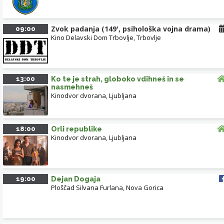
Zvok padanja (149', psihološka vojna drama)
09:00
Kino Delavski Dom Trbovlje
,
Trbovlje
13:00
Ko te je strah, globoko vdihneš in se
nasmehneš
Kinodvor dvorana
,
Ljubljana
18:00
Orli republike
Kinodvor dvorana
,
Ljubljana
19:00
Dejan Dogaja
Ploščad Silvana Furlana
,
Nova Gorica