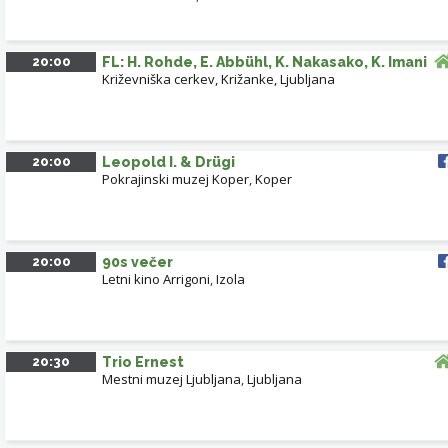
20:00
FL: H. Rohde, E. Abbühl, K. Nakasako, K. Imani
Križevniška cerkev, Križanke, Ljubljana
20:00
Leopold I. & Drügi
Pokrajinski muzej Koper
,
Koper
20:00
90s večer
Letni kino Arrigoni
,
Izola
20:30
Trio Ernest
Mestni muzej Ljubljana
,
Ljubljana