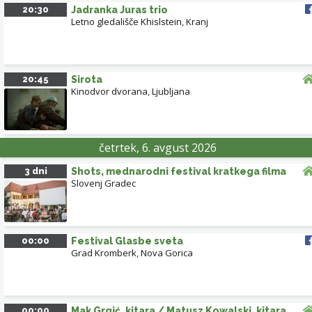
20:30
Jadranka Juras trio
Letno gledališče Khislstein
,
Kranj
20:45
Sirota
Kinodvor dvorana
,
Ljubljana
četrtek, 6. avgust 2026
3 dni
Shots, mednarodni festival kratkega filma
Slovenj Gradec
00:00
Festival Glasbe sveta
Grad Kromberk
,
Nova Gorica
00:00
Mak Grgić, kitara / Matusz Kowalski, kitara