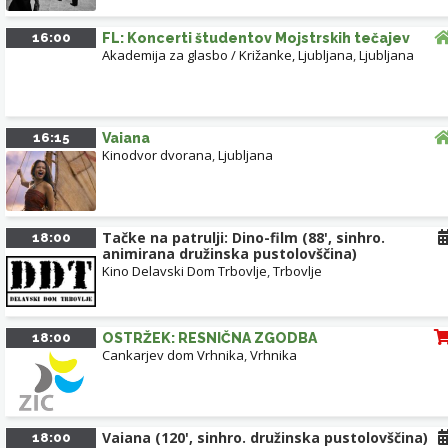
16:00
FL: Koncerti študentov Mojstrskih tečajev
Akademija za glasbo / Križanke, Ljubljana
,
Ljubljana
16:15
Vaiana
Kinodvor dvorana
,
Ljubljana
Tačke na patrulji: Dino-film (88', sinhro.
18:00
animirana družinska pustolovščina)
Kino Delavski Dom Trbovlje
,
Trbovlje
18:00
OSTRŽEK: RESNIČNA ZGODBA
Cankarjev dom Vrhnika
,
Vrhnika
Vaiana (120', sinhro. družinska pustolovščina)
18:00