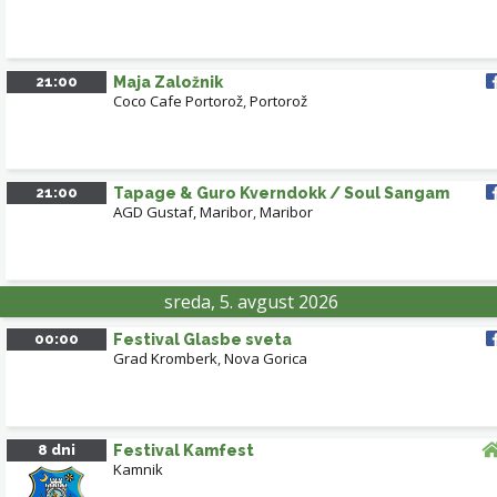
21:00
Maja Založnik
Coco Cafe Portorož
,
Portorož
21:00
Tapage & Guro Kverndokk / Soul Sangam
AGD Gustaf, Maribor
,
Maribor
sreda, 5. avgust 2026
00:00
Festival Glasbe sveta
Grad Kromberk
,
Nova Gorica
8 dni
Festival Kamfest
Kamnik