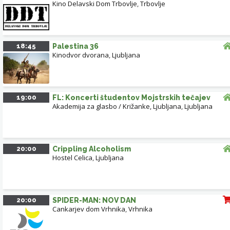
Kino Delavski Dom Trbovlje
,
Trbovlje
18:45
Palestina 36
Kinodvor dvorana
,
Ljubljana
19:00
FL: Koncerti študentov Mojstrskih tečajev
Akademija za glasbo / Križanke, Ljubljana
,
Ljubljana
20:00
Crippling Alcoholism
Hostel Celica
,
Ljubljana
20:00
SPIDER-MAN: NOV DAN
Cankarjev dom Vrhnika
,
Vrhnika