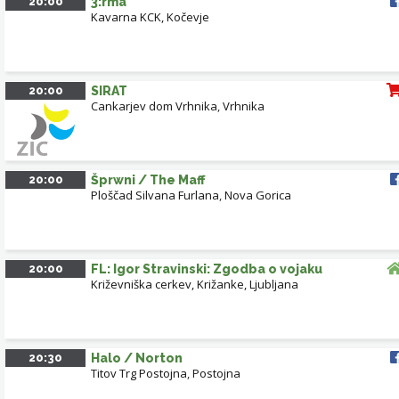
20:00
3:rma
Kavarna KCK, Kočevje
20:00
SIRAT
Cankarjev dom Vrhnika
,
Vrhnika
20:00
Šprwni / The Maff
Ploščad Silvana Furlana
,
Nova Gorica
20:00
FL: Igor Stravinski: Zgodba o vojaku
Križevniška cerkev, Križanke, Ljubljana
20:30
Halo / Norton
Titov Trg Postojna
,
Postojna