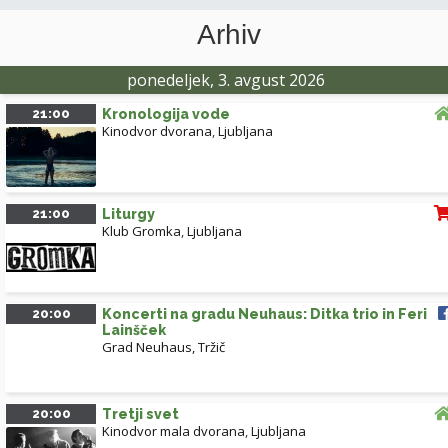
Arhiv
ponedeljek, 3. avgust 2026
21:00
Kronologija vode
Kinodvor dvorana
,
Ljubljana
21:00
Liturgy
Klub Gromka
,
Ljubljana
20:00
Koncerti na gradu Neuhaus: Ditka trio in Feri
Lainšček
Grad Neuhaus, Tržič
20:00
Tretji svet
Kinodvor mala dvorana
,
Ljubljana