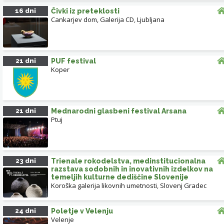
16 dni
Čivki iz preteklosti
Cankarjev dom, Galerija CD
,
Ljubljana
21 dni
PUF festival
Koper
21 dni
Mednarodni glasbeni festival Arsana
Ptuj
23 dni
Trienale rokodelstva, medinstitucionalna
razstava sodobnih in inovativnih izdelkov na
temeljih kulturne dediščine Slovenije
Koroška galerija likovnih umetnosti
,
Slovenj Gradec
24 dni
Poletje v Velenju
Velenje