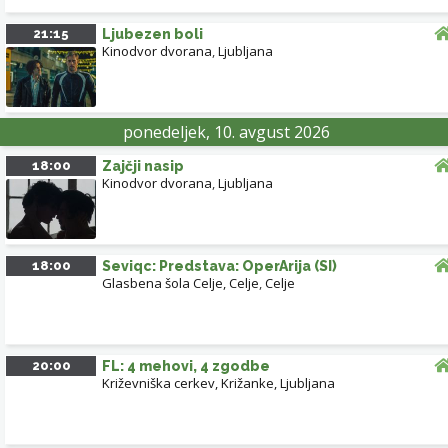
21:15
Ljubezen boli
Kinodvor dvorana
,
Ljubljana
ponedeljek, 10. avgust 2026
18:00
Zajčji nasip
Kinodvor dvorana
,
Ljubljana
18:00
Seviqc: Predstava: OperArija (SI)
Glasbena šola Celje, Celje
,
Celje
20:00
FL: 4 mehovi, 4 zgodbe
Križevniška cerkev, Križanke, Ljubljana