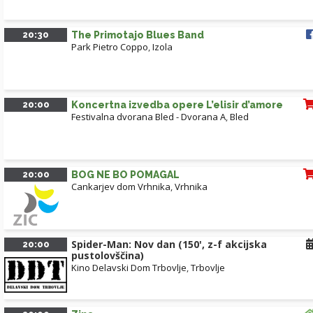
20:30
The Primotajo Blues Band
Park Pietro Coppo
,
Izola
20:00
Koncertna izvedba opere L’elisir d’amore
Festivalna dvorana Bled - Dvorana A
,
Bled
20:00
BOG NE BO POMAGAL
Cankarjev dom Vrhnika
,
Vrhnika
Spider-Man: Nov dan (150', z-f akcijska
20:00
pustolovščina)
Kino Delavski Dom Trbovlje
,
Trbovlje