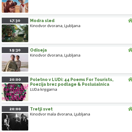
17:30
Modra sled
Kinodvor dvorana
,
Ljubljana
19:30
Odiseja
Kinodvor dvorana
,
Ljubljana
20:00
Poletno v LUDi: 44 Poems For Tourists,
Poezija brez podlage & Poslušalnica
LUDa knjigarna
20:00
Tretji svet
Kinodvor mala dvorana
,
Ljubljana