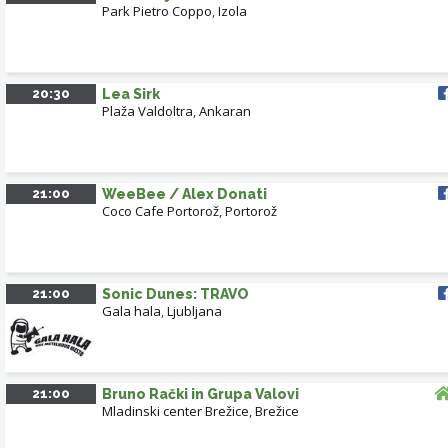
Park Pietro Coppo
,
Izola
20:30
Lea Sirk
Plaža Valdoltra
,
Ankaran
21:00
WeeBee / Alex Donati
Coco Cafe Portorož
,
Portorož
21:00
Sonic Dunes: TRAVO
Gala hala
,
Ljubljana
21:00
Bruno Rački in Grupa Valovi
Mladinski center Brežice
,
Brežice