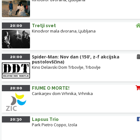
20:00
Tretji svet
Kinodvor mala dvorana
,
Ljubljana
Spider-Man: Nov dan (150', z-f akcijska
20:00
pustolovščina)
Kino Delavski Dom Trbovlje
,
Trbovlje
20:00
FIUME O MORTE!
Cankarjev dom Vrhnika
,
Vrhnika
20:30
Lapsus Trio
Park Pietro Coppo
,
Izola