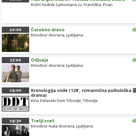
Križni hodnik Samostana sv. Frančiška, Piran
10:00
Čarobno drevo
Kinodvor dvorana
,
Ljubljana
17:00
Odiseja
Kinodvor dvorana
,
Ljubljana
Kronologija vode (128', romantična psihološka
19:00
drama)
Kino Delavski Dom Trbovlje
,
Trbovlje
19:30
Tretji svet
Kinodvor mala dvorana
,
Ljubljana