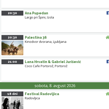
20:30
Ana Pupedan
Largo pri Špini, Izola
20:30
Palestina 36
Kinodvor dvorana
,
Ljubljana
21:00
Lana Hrvatin & Gabriel Jurišević
Coco Cafe Portorož
,
Portorož
sobota, 8. avgust 2026
18 dni
Festival Radovljica
Radovljica