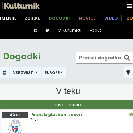
IMENIK
ZBIRKE
DOGODKI
NOVICE
VIDEO
BL
O Kulturniku
About
Dogodki
VSE ZVRSTI
EUROPE
+
V teku
-
SLOVENJ GRADEC
Ravno mimo
RADOVLJICA
12 ur
Piranski glasbeni večeri
SLOVENSKE KONJ
Piran
KRANJ
KAMNIK
TRBOVLJE
DOMŽALE