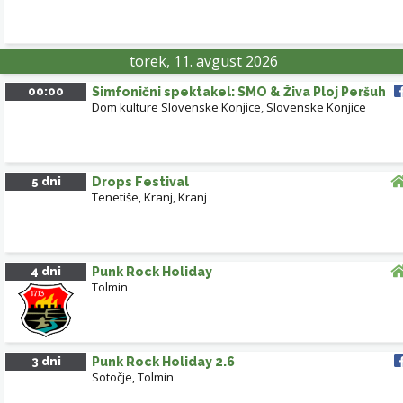
torek, 11. avgust 2026
00:00
Simfonični spektakel: SMO & Živa Ploj Peršuh
Dom kulture Slovenske Konjice
,
Slovenske Konjice
5 dni
Drops Festival
Tenetiše, Kranj
,
Kranj
4 dni
Punk Rock Holiday
Tolmin
3 dni
Punk Rock Holiday 2.6
Sotočje, Tolmin