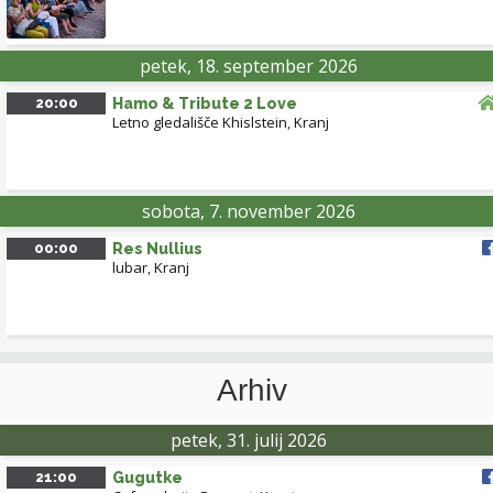
petek, 18. september 2026
20:00
Hamo & Tribute 2 Love
Letno gledališče Khislstein
,
Kranj
sobota, 7. november 2026
00:00
Res Nullius
lubar
,
Kranj
Arhiv
petek, 31. julij 2026
21:00
Gugutke