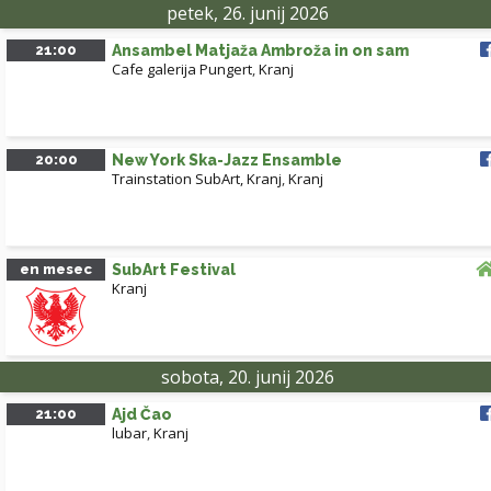
petek, 26. junij 2026
21:00
Ansambel Matjaža Ambroža in on sam
Cafe galerija Pungert
,
Kranj
20:00
New York Ska-Jazz Ensamble
Trainstation SubArt, Kranj
,
Kranj
en mesec
SubArt Festival
Kranj
sobota, 20. junij 2026
21:00
Ajd Čao
lubar
,
Kranj