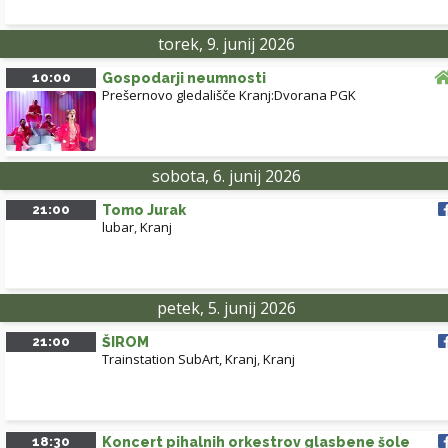
torek, 9. junij 2026
10:00
Gospodarji neumnosti
Prešernovo gledališče Kranj:Dvorana PGK
sobota, 6. junij 2026
21:00
Tomo Jurak
lubar
,
Kranj
petek, 5. junij 2026
21:00
ŠIROM
Trainstation SubArt, Kranj
,
Kranj
18:30
Koncert pihalnih orkestrov glasbene šole