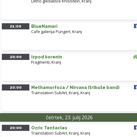
Letno gledališče Khislstein
,
Kranj
21:00
BlueNamari
Cafe galerija Pungert
,
Kranj
20:00
Izpod korenin
Fragmenti, Kranj
20:00
Methamorfoza / Nirvana (tribute band)
Trainstation SubArt, Kranj
,
Kranj
četrtek, 23. julij 2026
20:00
Ozric Tentacles
Trainstation SubArt, Kranj
,
Kranj