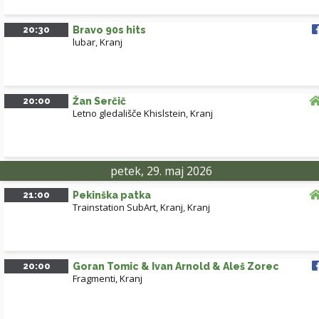
20:30
Bravo 90s hits
lubar
,
Kranj
20:00
Žan Serčič
Letno gledališče Khislstein
,
Kranj
petek, 29. maj 2026
21:00
Pekinška patka
Trainstation SubArt, Kranj
,
Kranj
20:00
Goran Tomic & Ivan Arnold & Aleš Zorec
Fragmenti, Kranj