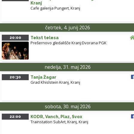
Kranj
Cafe galerija Pungert
,
Kranj
četrtek, 4. junij 2026
20:00
Tekst telesa
Prešernovo gledališče Kranj:Dvorana PGK
nedelja, 31. maj 2026
20:30
Tanja Žagar
Grad Khislstein Kranj
,
Kranj
sobota, 30. maj 2026
22:00
KODR, Vanch, Plaz, Svox
Trainstation SubArt, Kranj
,
Kranj