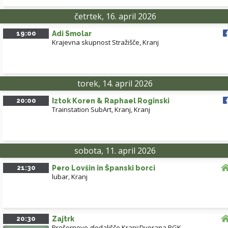
četrtek, 16. april 2026
19:00
Adi Smolar
Krajevna skupnost Stražišče, Kranj
torek, 14. april 2026
20:00
Iztok Koren & Raphael Roginski
Trainstation SubArt, Kranj
,
Kranj
sobota, 11. april 2026
21:30
Pero Lovšin in Španski borci
lubar
,
Kranj
20:30
Zajtrk
Prešernovo gledališče Kranj:Dvorana PGK