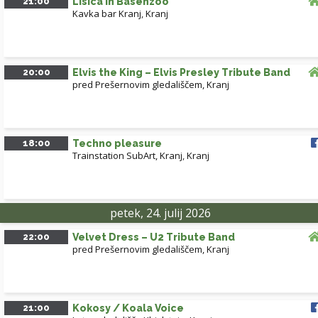
21:00
Lisica in Basenzoo
Kavka bar Kranj
,
Kranj
20:00
Elvis the King – Elvis Presley Tribute Band
pred Prešernovim gledališčem, Kranj
18:00
Techno pleasure
Trainstation SubArt, Kranj
,
Kranj
petek, 24. julij 2026
22:00
Velvet Dress – U2 Tribute Band
pred Prešernovim gledališčem, Kranj
21:00
Kokosy / Koala Voice