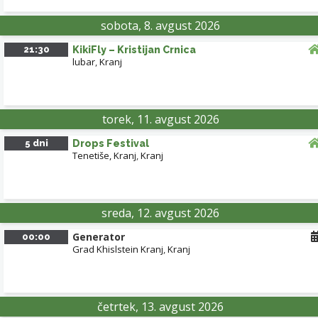
GRAD KHISLSTEIN KRANJ
sobota, 8. avgust 2026
PREŠERNOVO GLEDALIŠČE KRANJ
21:30
KikiFly – Kristijan Crnica
lubar
,
Kranj
LETNO GLEDALIŠČE KHISLSTEIN
torek, 11. avgust 2026
CAFE GALERIJA PUNGERT
5 dni
Drops Festival
Leaflet
| ©
OpenStreetMap
contributors
Tenetiše, Kranj
,
Kranj
sreda, 12. avgust 2026
Generator
00:00
Grad Khislstein Kranj
,
Kranj
četrtek, 13. avgust 2026