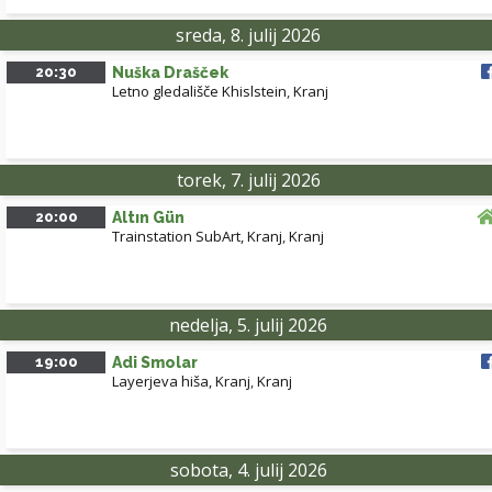
sreda, 8. julij 2026
20:30
Nuška Drašček
Letno gledališče Khislstein
,
Kranj
torek, 7. julij 2026
20:00
Altın Gün
Trainstation SubArt, Kranj
,
Kranj
nedelja, 5. julij 2026
19:00
Adi Smolar
Layerjeva hiša, Kranj
,
Kranj
sobota, 4. julij 2026