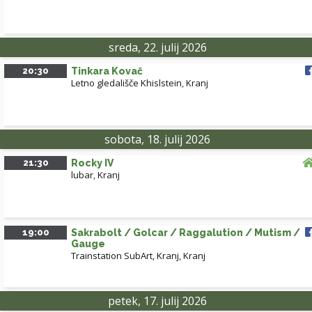
sreda, 22. julij 2026
20:30
Tinkara Kovač
Letno gledališče Khislstein
,
Kranj
sobota, 18. julij 2026
21:30
Rocky IV
lubar
,
Kranj
19:00
Sakrabolt / Golcar / Raggalution / Mutism /
Gauge
Trainstation SubArt, Kranj
,
Kranj
petek, 17. julij 2026