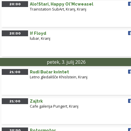
20:00
Alo!Stari, Happy Ol'Mcweasel
Trainstation SubArt, Kranj
,
Kranj
20:00
If Floyd
lubar
,
Kranj
petek, 3. julij 2026
21:00
Rudi Bučar kvintet
Letno gledališče Khislstein
,
Kranj
21:00
Zajtrk
Cafe galerija Pungert
,
Kranj
20:00
Rotormotor