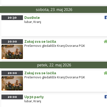
sobota, 23. maj 2026
20:30
DuoĐole
lubar
,
Kranj
20:00
Zakaj sva se ločila
Prešernovo gledališče Kranj:Dvorana PGK
petek, 22. maj 2026
20:00
Zakaj sva se ločila
Prešernovo gledališče Kranj:Dvorana PGK
20:00
Up30 party
lubar
,
Kranj