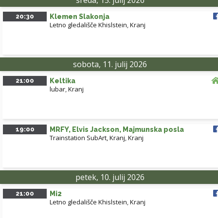
sreda, 15. julij 2026
20:30
Klemen Slakonja
Letno gledališče Khislstein
,
Kranj
sobota, 11. julij 2026
21:00
Keltika
lubar
,
Kranj
19:00
MRFY, Elvis Jackson, Majmunska posla
Trainstation SubArt, Kranj
,
Kranj
petek, 10. julij 2026
21:00
Mi2
Letno gledališče Khislstein
,
Kranj