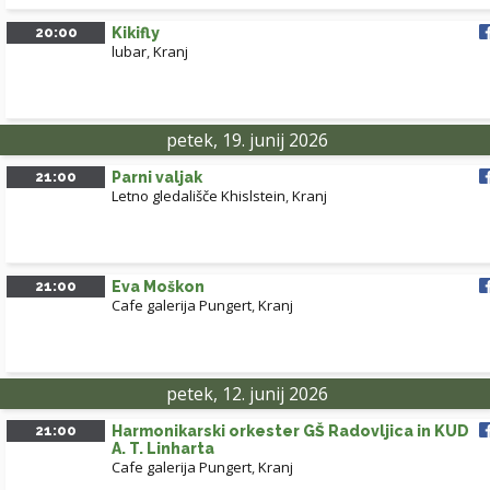
20:00
Kikifly
lubar
,
Kranj
petek, 19. junij 2026
21:00
Parni valjak
Letno gledališče Khislstein
,
Kranj
21:00
Eva Moškon
Cafe galerija Pungert
,
Kranj
petek, 12. junij 2026
21:00
Harmonikarski orkester GŠ Radovljica in KUD
A. T. Linharta
Cafe galerija Pungert
,
Kranj