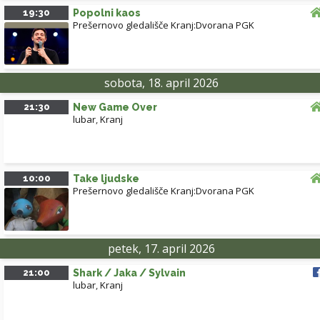
19:30
Popolni kaos
Prešernovo gledališče Kranj:Dvorana PGK
sobota, 18. april 2026
21:30
New Game Over
lubar
,
Kranj
10:00
Take ljudske
Prešernovo gledališče Kranj:Dvorana PGK
petek, 17. april 2026
21:00
Shark / Jaka / Sylvain
lubar
,
Kranj