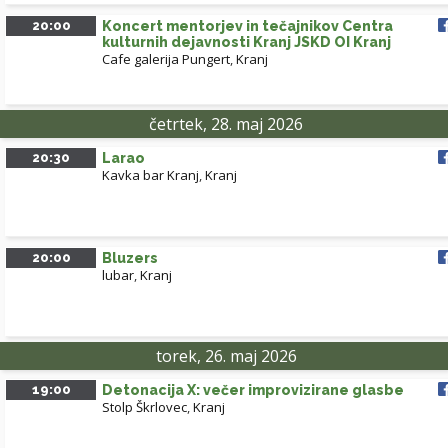
20:00
Koncert mentorjev in tečajnikov Centra
kulturnih dejavnosti Kranj JSKD OI Kranj
Cafe galerija Pungert
,
Kranj
četrtek, 28. maj 2026
20:30
Larao
Kavka bar Kranj
,
Kranj
20:00
Bluzers
lubar
,
Kranj
torek, 26. maj 2026
19:00
Detonacija X: večer improvizirane glasbe
Stolp Škrlovec
,
Kranj