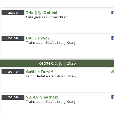
21:00
Trio 울림 (Oollim)
Cafe galerija Pungert
,
Kranj
20:00
DRILL x VAZZ
Trainstation SubArt, Kranj
,
Kranj
četrtek, 9. julij 2026
20:30
Gušti in Tomi M.
Letno gledališče Khislstein
,
Kranj
20:00
S.A.R.S, Smetnaki
Trainstation SubArt, Kranj
,
Kranj