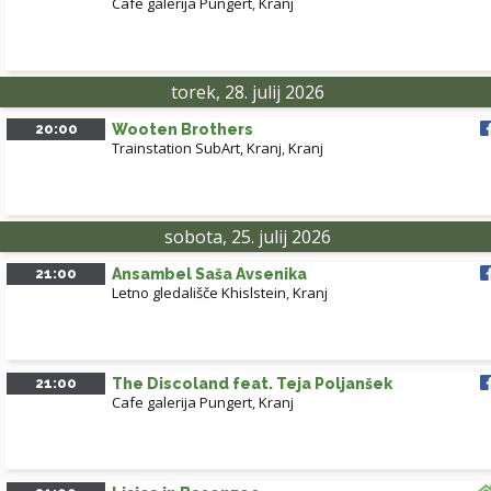
Cafe galerija Pungert
,
Kranj
torek, 28. julij 2026
20:00
Wooten Brothers
Trainstation SubArt, Kranj
,
Kranj
sobota, 25. julij 2026
21:00
Ansambel Saša Avsenika
Letno gledališče Khislstein
,
Kranj
21:00
The Discoland feat. Teja Poljanšek
Cafe galerija Pungert
,
Kranj