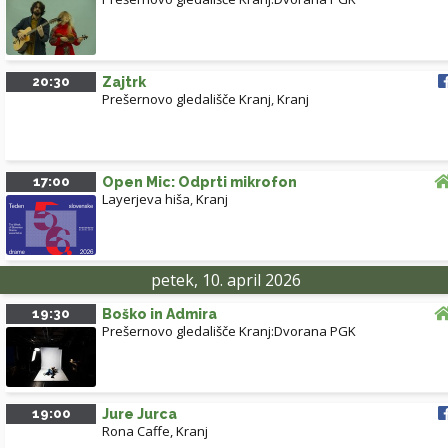
20:30
Zajtrk
Prešernovo gledališče Kranj
,
Kranj
17:00
Open Mic: Odprti mikrofon
Layerjeva hiša
,
Kranj
petek, 10. april 2026
19:30
Boško in Admira
Prešernovo gledališče Kranj:Dvorana PGK
19:00
Jure Jurca
Rona Caffe, Kranj