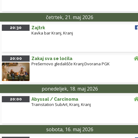
četrtek, 21. maj 2026
20:30
Zajtrk
Kavka bar Kranj
,
Kranj
20:00
Zakaj sva se ločila
Prešernovo gledališče Kranj:Dvorana PGK
ponedeljek, 18. maj 2026
20:00
Abyssal / Carcinoma
Trainstation SubArt, Kranj
,
Kranj
sobota, 16. maj 2026