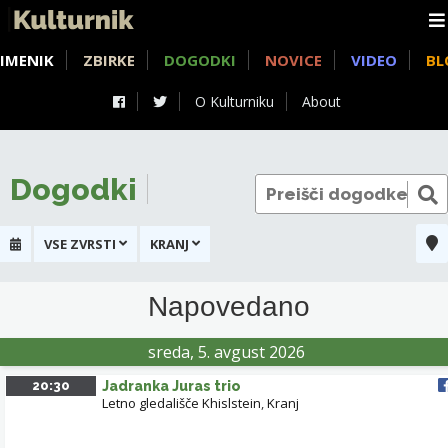
IMENIK
ZBIRKE
DOGODKI
NOVICE
VIDEO
BL
O Kulturniku
About
Dogodki
VSE ZVRSTI
KRANJ
+
Napovedano
KRANJ
-
sreda, 5. avgust 2026
20:30
Jadranka Juras trio
Letno gledališče Khislstein
,
Kranj
LAYERJEVA HIŠA