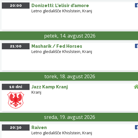
20:00
Donizetti: L’elisir d’amore
Letno gledališče Khislstein
,
Kranj
petek, 14. avgust 2026
21:00
Masharik / Fed Horses
Letno gledališče Khislstein
,
Kranj
torek, 18. avgust 2026
10 dni
Jazz Kamp Kranj
Kranj
sreda, 19. avgust 2026
20:30
Raiven
Letno gledališče Khislstein
,
Kranj