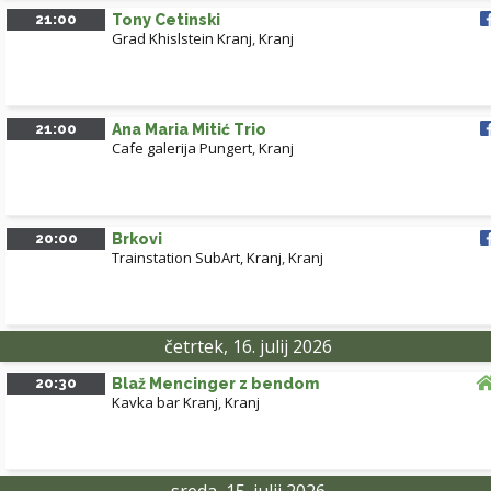
21:00
Tony Cetinski
Grad Khislstein Kranj
,
Kranj
21:00
Ana Maria Mitić Trio
Cafe galerija Pungert
,
Kranj
20:00
Brkovi
Trainstation SubArt, Kranj
,
Kranj
četrtek, 16. julij 2026
20:30
Blaž Mencinger z bendom
Kavka bar Kranj
,
Kranj