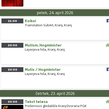
petek, 24. april 2026
21:00
Koikoi
Trainstation SubArt, Kranj
,
Kranj
20:00
Mutism, Hogminister
Layerjeva hiša, Kranj
,
Kranj
20:00
Mutis / Hogminister
Layerjeva hiša, Kranj
,
Kranj
četrtek, 23. april 2026
20:00
Tekst telesa
Prešernovo gledališče Kranj:Dvorana PGK