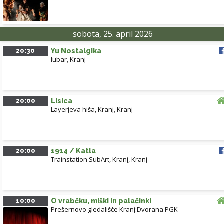
sobota, 25. april 2026
20:30
Yu Nostalgika
lubar
,
Kranj
20:00
Lisica
Layerjeva hiša, Kranj
,
Kranj
20:00
1914 / Katla
Trainstation SubArt, Kranj
,
Kranj
10:00
O vrabčku, miški in palačinki
Prešernovo gledališče Kranj:Dvorana PGK