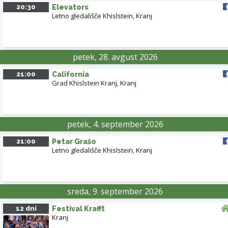
20:30
Elevators
Letno gledališče Khislstein
,
Kranj
petek, 28. avgust 2026
21:00
California
Grad Khislstein Kranj
,
Kranj
petek, 4. september 2026
21:00
Petar Grašo
Letno gledališče Khislstein
,
Kranj
sreda, 9. september 2026
12 dni
Festival Krafft
Kranj