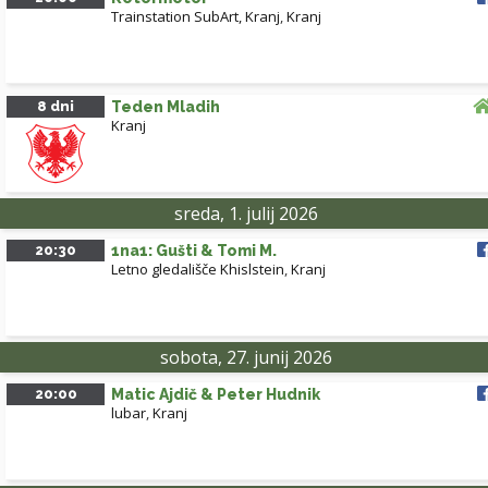
Trainstation SubArt, Kranj
,
Kranj
8 dni
Teden Mladih
Kranj
sreda, 1. julij 2026
20:30
1na1: Gušti & Tomi M.
Letno gledališče Khislstein
,
Kranj
sobota, 27. junij 2026
20:00
Matic Ajdič & Peter Hudnik
lubar
,
Kranj