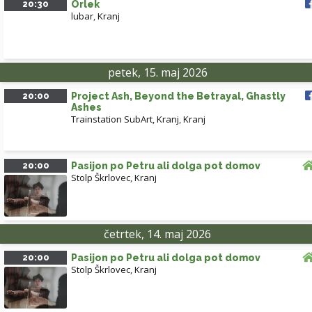
20:30
Orlek
lubar
,
Kranj
petek, 15. maj 2026
20:00
Project Ash, Beyond the Betrayal, Ghastly
Ashes
Trainstation SubArt, Kranj
,
Kranj
20:00
Pasijon po Petru ali dolga pot domov
Stolp Škrlovec
,
Kranj
četrtek, 14. maj 2026
20:00
Pasijon po Petru ali dolga pot domov
Stolp Škrlovec
,
Kranj