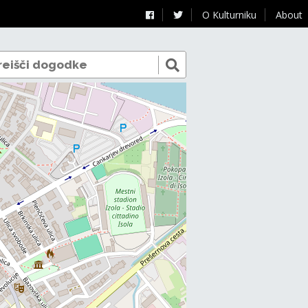
O Kulturniku
About