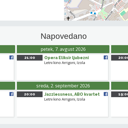
Napovedano
petek, 7. avgust 2026
21:00
Opera Eliksir ljubezni
20:0
Letni kino Arrigoni
,
Izola
sreda, 2. september 2026
20:00
Jazzlessness, ABO kvartet
19:0
Letni kino Arrigoni
,
Izola