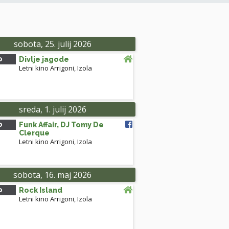
sobota, 25. julij 2026
0
Divlje jagode
Letni kino Arrigoni
,
Izola
sreda, 1. julij 2026
0
Funk Affair, DJ Tomy De
Clerque
Letni kino Arrigoni
,
Izola
sobota, 16. maj 2026
0
Rock Island
Letni kino Arrigoni
,
Izola