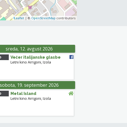
Leaflet
| ©
OpenStreetMap
contributors
sreda, 12. avgust 2026
0
Večer italijanske glasbe
Letni kino Arrigoni
,
Izola
sobota, 19. september 2026
0
Metal Island
Letni kino Arrigoni
,
Izola