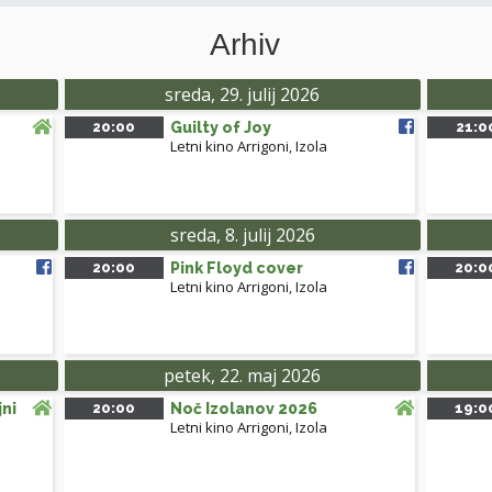
Arhiv
sreda, 29. julij 2026
20:00
Guilty of Joy
21:0
Letni kino Arrigoni
,
Izola
sreda, 8. julij 2026
20:00
Pink Floyd cover
20:0
Letni kino Arrigoni
,
Izola
petek, 22. maj 2026
jni
20:00
Noč Izolanov 2026
19:0
Letni kino Arrigoni
,
Izola