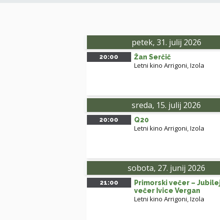
petek, 31. julij 2026
20:00
Žan Serčič
Letni kino Arrigoni
,
Izola
sreda, 15. julij 2026
20:00
Q20
Letni kino Arrigoni
,
Izola
sobota, 27. junij 2026
21:00
Primorski večer – Jubile
večer Ivice Vergan
Letni kino Arrigoni
,
Izola