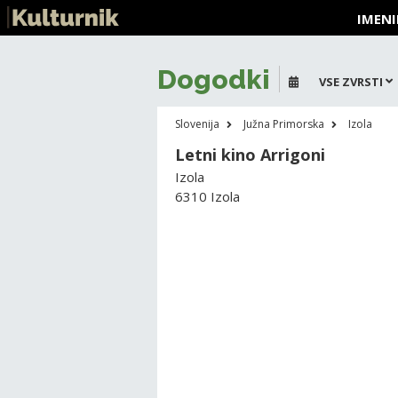
IMENI
Dogodki
VSE ZVRSTI
Slovenija
Južna Primorska
Izola
Letni kino Arrigoni
Izola
6310 Izola