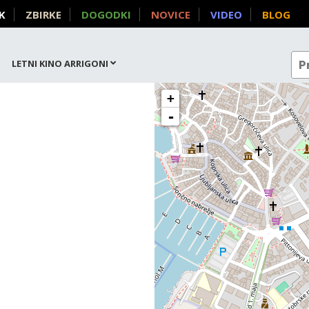
K
ZBIRKE
DOGODKI
NOVICE
VIDEO
BLOG
LETNI KINO ARRIGONI
+
-