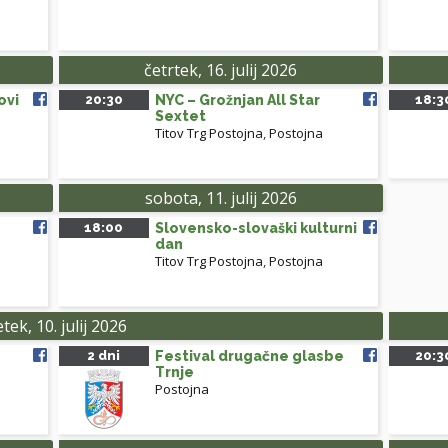
četrtek, 16. julij 2026
ovi
20:30
NYC – Grožnjan All Star
18:3
Sextet
Titov Trg Postojna
,
Postojna
sobota, 11. julij 2026
18:00
Slovensko-slovaški kulturni
dan
Titov Trg Postojna
,
Postojna
tek, 10. julij 2026
2 dni
Festival drugačne glasbe
20:3
Trnje
Postojna