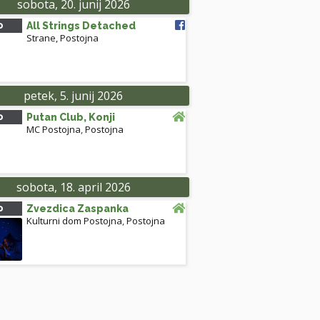
sobota, 20. junij 2026
0
All Strings Detached
Strane, Postojna
petek, 5. junij 2026
0
Putan Club, Konji
MC Postojna
,
Postojna
sobota, 18. april 2026
0
Zvezdica Zaspanka
Kulturni dom Postojna
,
Postojna