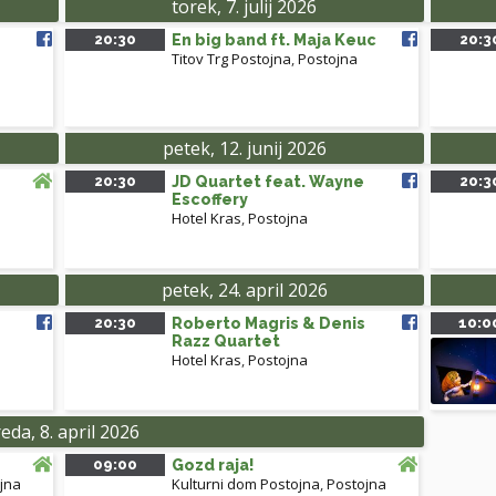
torek, 7. julij 2026
20:30
En big band ft. Maja Keuc
20:3
Titov Trg Postojna
,
Postojna
petek, 12. junij 2026
20:30
JD Quartet feat. Wayne
20:3
Escoffery
Hotel Kras
,
Postojna
petek, 24. april 2026
20:30
Roberto Magris & Denis
10:0
Razz Quartet
Hotel Kras
,
Postojna
eda, 8. april 2026
09:00
Gozd raja!
jna
Kulturni dom Postojna
,
Postojna