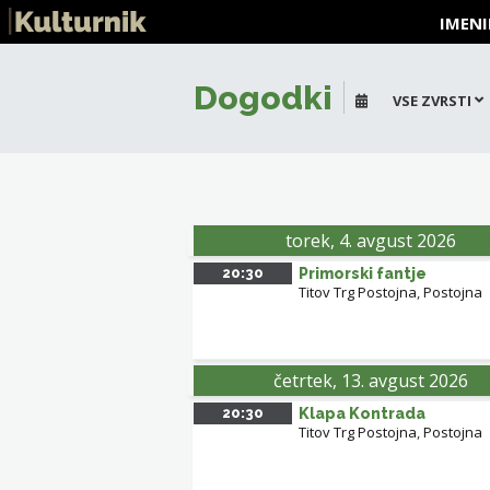
IMENI
Dogodki
VSE ZVRSTI
+
-
M
torek, 4. avgust 2026
20:30
Primorski fantje
Titov Trg Postojna
,
Postojna
četrtek, 13. avgust 2026
20:30
Klapa Kontrada
Titov Trg Postojna
,
Postojna