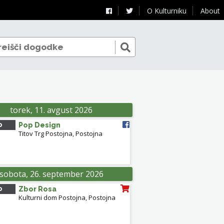
O Kulturniku
About
torek, 11. avgust 2026
0
Pop Design
Titov Trg Postojna
,
Postojna
 POSTOJNA
sobota, 26. september 2026
0
Zbor Rosa
Kulturni dom Postojna
,
Postojna
POSTOJNA