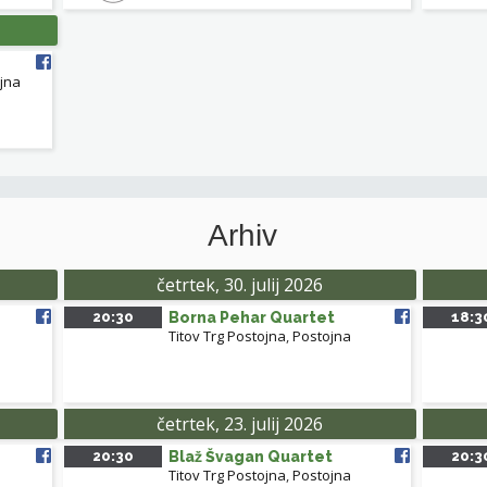
jna
Arhiv
četrtek, 30. julij 2026
20:30
Borna Pehar Quartet
18:3
Titov Trg Postojna
,
Postojna
četrtek, 23. julij 2026
20:30
Blaž Švagan Quartet
20:3
Titov Trg Postojna
,
Postojna