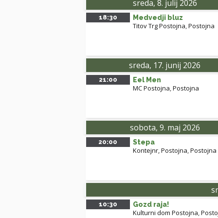
sreda, 8. julij 2026
18:30
Medvedji bluz
Titov Trg Postojna
,
Postojna
sreda, 17. junij 2026
21:00
Eel Men
MC Postojna
,
Postojna
sobota, 9. maj 2026
20:00
Stepa
Kontejnr, Postojna
,
Postojna
sr
10:30
Gozd raja!
Kulturni dom Postojna
,
Posto