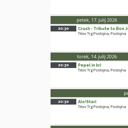
petek, 17. julij 2026
20:30
Crush - Tribute to Bon J
Titov Trg Postojna
,
Postojna
torek, 14. julij 2026
20:30
Pepel in kri
Titov Trg Postojna
,
Postojna
pe
20:30
Alo!Stari
Titov Trg Postojna
,
Postojna