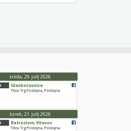
Leaflet
| ©
OpenStreetMap
contributors
sreda, 29. julij 2026
0
Glasbočasnice
Titov Trg Postojna
,
Postojna
torek, 21. julij 2026
0
Retrozlom, Vitavox
Titov Trg Postojna
,
Postojna