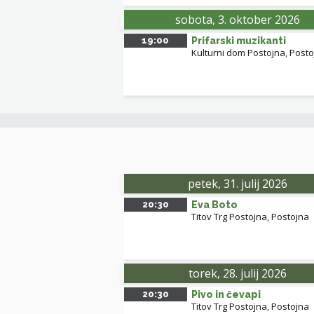
sobota, 3. oktober 2026
19:00
Prifarski muzikanti
Kulturni dom Postojna
,
Posto
petek, 31. julij 2026
20:30
Eva Boto
Titov Trg Postojna
,
Postojna
torek, 28. julij 2026
20:30
Pivo in čevapi
Titov Trg Postojna
,
Postojna