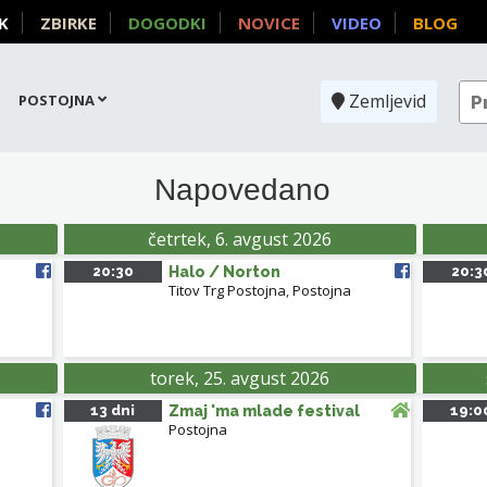
K
ZBIRKE
DOGODKI
NOVICE
VIDEO
BLOG
Zemljevid
POSTOJNA
Napovedano
C POSTOJNA
četrtek, 6. avgust 2026
20:30
Halo / Norton
20:3
Titov Trg Postojna
,
Postojna
KULTURNI DOM
torek, 25. avgust 2026
13 dni
Zmaj 'ma mlade festival
19:0
HOTEL KRAS
Postojna
TITOV TRG POSTOJNA