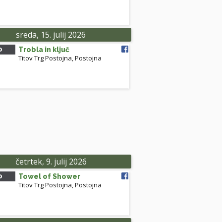
sreda, 15. julij 2026
0
Trobla in ključ
Titov Trg Postojna
,
Postojna
četrtek, 9. julij 2026
0
Towel of Shower
Titov Trg Postojna
,
Postojna