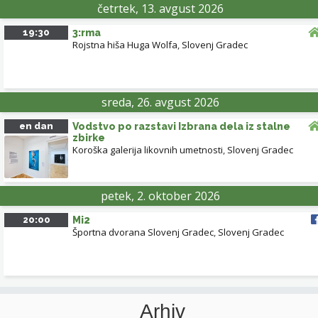
četrtek, 13. avgust 2026
19:30
3:rma
Rojstna hiša Huga Wolfa
,
Slovenj Gradec
sreda, 26. avgust 2026
en dan
Vodstvo po razstavi Izbrana dela iz stalne
zbirke
Koroška galerija likovnih umetnosti
,
Slovenj Gradec
petek, 2. oktober 2026
20:00
Mi2
Športna dvorana Slovenj Gradec
,
Slovenj Gradec
Arhiv