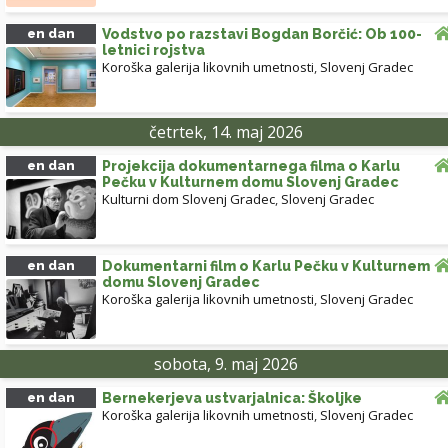
en dan
Vodstvo po razstavi Bogdan Borčić: Ob 100-
letnici rojstva
Koroška galerija likovnih umetnosti
,
Slovenj Gradec
četrtek, 14. maj 2026
en dan
Projekcija dokumentarnega filma o Karlu
Pečku v Kulturnem domu Slovenj Gradec
Kulturni dom Slovenj Gradec
,
Slovenj Gradec
en dan
Dokumentarni film o Karlu Pečku v Kulturnem
domu Slovenj Gradec
Koroška galerija likovnih umetnosti
,
Slovenj Gradec
sobota, 9. maj 2026
en dan
Bernekerjeva ustvarjalnica: Školjke
Koroška galerija likovnih umetnosti
,
Slovenj Gradec