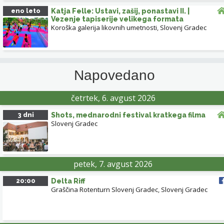
eno leto
Katja Felle: Ustavi, zašij, ponastavi II. |
Vezenje tapiserije velikega formata
Koroška galerija likovnih umetnosti
,
Slovenj Gradec
Napovedano
četrtek, 6. avgust 2026
3 dni
Shots, mednarodni festival kratkega filma
Slovenj Gradec
petek, 7. avgust 2026
20:00
Delta Riff
Graščina Rotenturn Slovenj Gradec
,
Slovenj Gradec