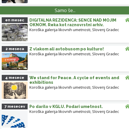
GLAVNI TRG, SLO
SLOVENJ GRADE
Samo še...
en mesec
DIGITALNA REZIDENCA: SENCE NAD MOJIM
OKNOM. Reka kot raznovrstni arhiv.
GRAŠČINA ROTENTURN SLOVENJ GRADEC
ROJSTNA HIŠA HUGA WOLFA
Koroška galerija likovnih umetnosti
,
Slovenj Gradec
MUZEJ SLOVENJ GRADEC
KOROŠKA GALERIJA LIKOVNIH UMETNOSTI
2 meseca
Z vlakom ali avtobusom po kulturo!
Koroška galerija likovnih umetnosti
,
Slovenj Gradec
Leaflet
| ©
OpenStreetMap
contributors
4 mesece
We stand for Peace. A cycle of events and
exhibitions
Koroška galerija likovnih umetnosti
,
Slovenj Gradec
7 mesecev
Po darilo v KGLU. Podari umetnost.
Koroška galerija likovnih umetnosti
,
Slovenj Gradec