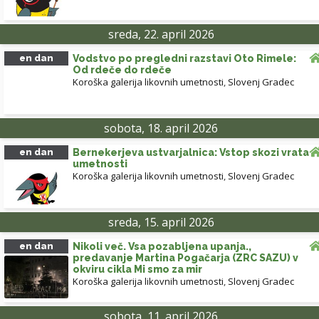
sreda, 22. april 2026
en dan
Vodstvo po pregledni razstavi Oto Rimele:
Od rdeče do rdeče
Koroška galerija likovnih umetnosti
,
Slovenj Gradec
sobota, 18. april 2026
en dan
Bernekerjeva ustvarjalnica: Vstop skozi vrata
umetnosti
Koroška galerija likovnih umetnosti
,
Slovenj Gradec
sreda, 15. april 2026
en dan
Nikoli več. Vsa pozabljena upanja.,
predavanje Martina Pogačarja (ZRC SAZU) v
okviru cikla Mi smo za mir
Koroška galerija likovnih umetnosti
,
Slovenj Gradec
sobota, 11. april 2026