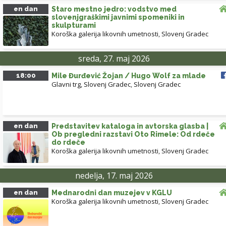
en dan
Staro mestno jedro: vodstvo med
slovenjgraškimi javnimi spomeniki in
skulpturami
Koroška galerija likovnih umetnosti
,
Slovenj Gradec
sreda, 27. maj 2026
18:00
Mile Đurđević Žojan / Hugo Wolf za mlade
Glavni trg, Slovenj Gradec
,
Slovenj Gradec
en dan
Predstavitev kataloga in avtorska glasba |
Ob pregledni razstavi Oto Rimele: Od rdeče
do rdeče
Koroška galerija likovnih umetnosti
,
Slovenj Gradec
nedelja, 17. maj 2026
en dan
Mednarodni dan muzejev v KGLU
Koroška galerija likovnih umetnosti
,
Slovenj Gradec