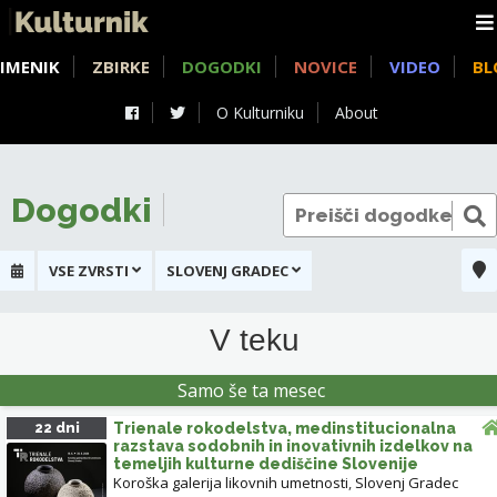
IMENIK
ZBIRKE
DOGODKI
NOVICE
VIDEO
BL
O Kulturniku
About
Dogodki
VSE ZVRSTI
SLOVENJ GRADEC
+
V teku
-
KULTURNI DOM SLOV
Samo še ta mesec
22 dni
Trienale rokodelstva, medinstitucionalna
razstava sodobnih in inovativnih izdelkov na
temeljih kulturne dediščine Slovenije
Koroška galerija likovnih umetnosti
,
Slovenj Gradec