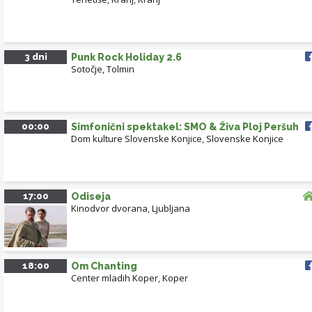
3 dni
Punk Rock Holiday 2.6
Sotočje, Tolmin
00:00
Simfonični spektakel: SMO & Živa Ploj Peršuh
Dom kulture Slovenske Konjice
,
Slovenske Konjice
17:00
Odiseja
Kinodvor dvorana
,
Ljubljana
18:00
Om Chanting
Center mladih Koper
,
Koper