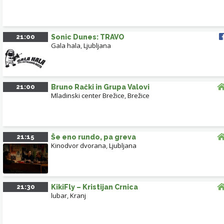
21:00
Sonic Dunes: TRAVO
Gala hala
,
Ljubljana
21:00
Bruno Rački in Grupa Valovi
Mladinski center Brežice
,
Brežice
21:15
Še eno rundo, pa greva
Kinodvor dvorana
,
Ljubljana
21:30
KikiFly – Kristijan Crnica
lubar
,
Kranj