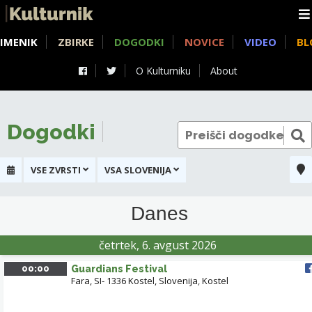
IMENIK
ZBIRKE
DOGODKI
NOVICE
VIDEO
BL
O Kulturniku
About
Dogodki
VSE ZVRSTI
VSA SLOVENIJA
+
Danes
-
SLOVENJ GRADEC
četrtek, 6. avgust 2026
RADOVLJICA
00:00
Guardians Festival
SLOVENSKE KONJ
Fara, SI- 1336 Kostel, Slovenija
,
Kostel
KRANJ
KAMNIK
CELJE
TRBOVLJE
DOMŽALE