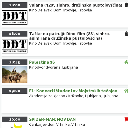
Vaiana (120', sinhro. družinska pustolovščina)
18:00
Kino Delavski Dom Trbovlje
,
Trbovlje
Tačke na patrulji: Dino-film (88', sinhro.
18:00
animirana družinska pustolovščina)
Kino Delavski Dom Trbovlje
,
Trbovlje
18:45
Palestina 36
Kinodvor dvorana
,
Ljubljana
19:00
FL: Koncerti študentov Mojstrskih tečajev
Akademija za glasbo / Križanke, Ljubljana
,
Ljubljana
20:00
SPIDER-MAN: NOV DAN
Cankarjev dom Vrhnika
,
Vrhnika