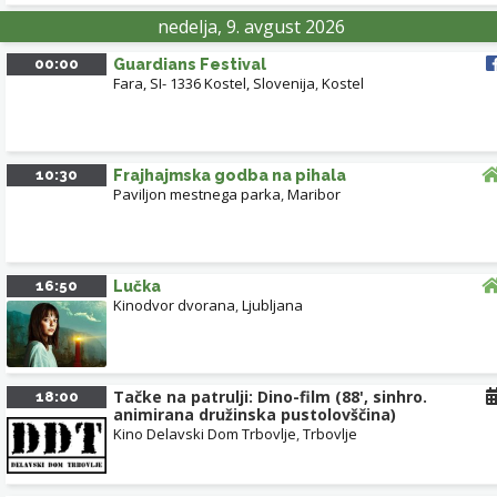
nedelja, 9. avgust 2026
00:00
Guardians Festival
Fara, SI- 1336 Kostel, Slovenija
,
Kostel
10:30
Frajhajmska godba na pihala
Paviljon mestnega parka
,
Maribor
16:50
Lučka
Kinodvor dvorana
,
Ljubljana
Tačke na patrulji: Dino-film (88', sinhro.
18:00
animirana družinska pustolovščina)
Kino Delavski Dom Trbovlje
,
Trbovlje