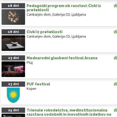
18 dni
Pedagoški program ob razstavi: Čivki iz
preteklosti
Cankarjev dom, Galerija CD
,
Ljubljana
18 dni
Čivki iz preteklosti
Cankarjev dom, Galerija CD
,
Ljubljana
23 dni
Mednarodni glasbeni festival Arsana
Ptuj
23 dni
PUF festival
Koper
25 dni
Trienale rokodelstva, medinstitucionalna
razstava sodobnih in inovativnih izdelkov na