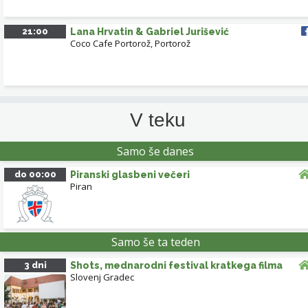
21:00
Lana Hrvatin & Gabriel Jurišević
Coco Cafe Portorož
,
Portorož
V teku
Samo še danes
do 00:00
Piranski glasbeni večeri
Piran
Samo še ta teden
3 dni
Shots, mednarodni festival kratkega filma
Slovenj Gradec