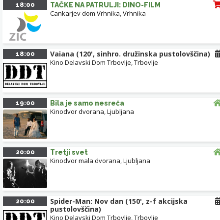
18:00
TAČKE NA PATRULJI: DINO-FILM
Cankarjev dom Vrhnika
,
Vrhnika
Vaiana (120', sinhro. družinska pustolovščina)
18:00
Kino Delavski Dom Trbovlje
,
Trbovlje
19:00
Bila je samo nesreča
Kinodvor dvorana
,
Ljubljana
20:00
Tretji svet
Kinodvor mala dvorana
,
Ljubljana
Spider-Man: Nov dan (150', z-f akcijska
20:00
pustolovščina)
Kino Delavski Dom Trbovlje
,
Trbovlje