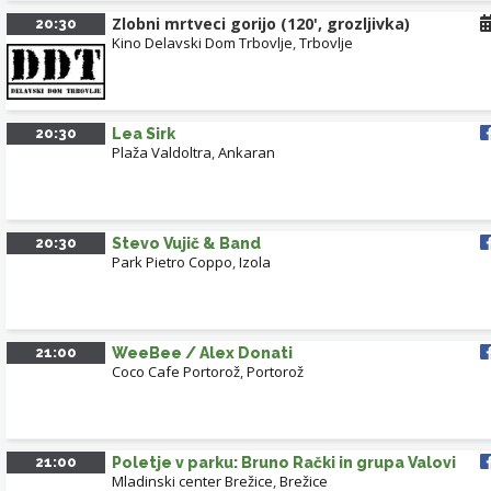
Zlobni mrtveci gorijo (120', grozljivka)
20:30
Kino Delavski Dom Trbovlje
,
Trbovlje
20:30
Lea Sirk
Plaža Valdoltra
,
Ankaran
20:30
Stevo Vujič & Band
Park Pietro Coppo
,
Izola
21:00
WeeBee / Alex Donati
Coco Cafe Portorož
,
Portorož
21:00
Poletje v parku: Bruno Rački in grupa Valovi
Mladinski center Brežice
,
Brežice