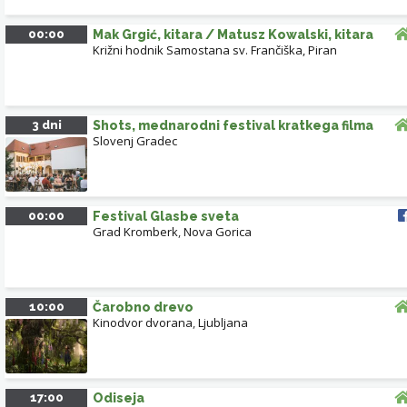
LJUBLJANA
NOVA GORICA
VRHNIKA
00:00
Mak Grgić, kitara / Matusz Kowalski, kitara
BREŽICE
Križni hodnik Samostana sv. Frančiška, Piran
NOVO MESTO
POSTOJNA
ANKARAN
ILIRSKA BISTRICA
3 dni
Shots, mednarodni festival kratkega filma
KOPER
IZOLA
PORTOROŽ
Slovenj Gradec
Leaflet
| ©
OpenStreetMap
contributors
00:00
Festival Glasbe sveta
Grad Kromberk
,
Nova Gorica
10:00
Čarobno drevo
Kinodvor dvorana
,
Ljubljana
17:00
Odiseja