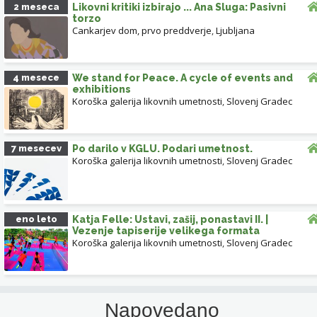
2 meseca
Likovni kritiki izbirajo ... Ana Sluga: Pasivni
torzo
Cankarjev dom, prvo preddverje
,
Ljubljana
4 mesece
We stand for Peace. A cycle of events and
exhibitions
Koroška galerija likovnih umetnosti
,
Slovenj Gradec
7 mesecev
Po darilo v KGLU. Podari umetnost.
Koroška galerija likovnih umetnosti
,
Slovenj Gradec
eno leto
Katja Felle: Ustavi, zašij, ponastavi II. |
Vezenje tapiserije velikega formata
Koroška galerija likovnih umetnosti
,
Slovenj Gradec
Napovedano