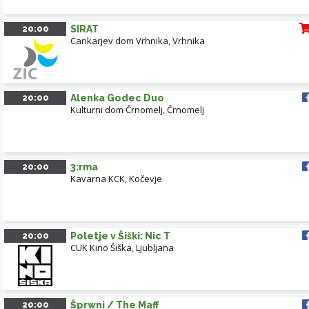
20:00
SIRAT
Cankarjev dom Vrhnika
,
Vrhnika
20:00
Alenka Godec Duo
Kulturni dom Črnomelj
,
Črnomelj
20:00
3:rma
Kavarna KCK, Kočevje
20:00
Poletje v Šiški: Nic T
CUK Kino Šiška
,
Ljubljana
20:00
Šprwni / The Maff