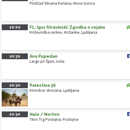
Ploščad Silvana Furlana
,
Nova Gorica
20:00
FL: Igor Stravinski: Zgodba o vojaku
Križevniška cerkev, Križanke, Ljubljana
20:30
Ana Pupedan
Largo pri Špini, Izola
20:30
Palestina 36
Kinodvor dvorana
,
Ljubljana
20:30
Halo / Norton
Titov Trg Postojna
,
Postojna