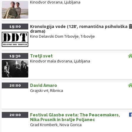
Kinodvor dvorana
,
Ljubljana
Kronologija vode (128', romantična psihološka
19:00
drama)
Kino Delavski Dom Trbovlje
,
Trbovlje
19:30
Tretji svet
Kinodvor mala dvorana
,
Ljubljana
20:00
David Amaro
Grajski vrt, Ribnica
20:00
Festival Glasbe sveta: The Peacemakers,
Nika Prusnik in bratje Poljanec
Grad Kromberk
,
Nova Gorica