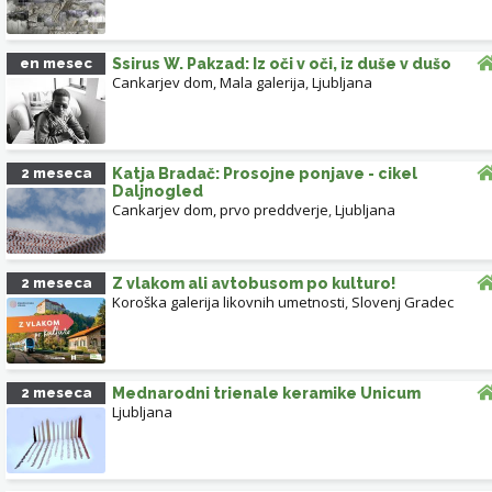
en mesec
Ssirus W. Pakzad: Iz oči v oči, iz duše v dušo
Cankarjev dom, Mala galerija
,
Ljubljana
2 meseca
Katja Bradač: Prosojne ponjave - cikel
Daljnogled
Cankarjev dom, prvo preddverje
,
Ljubljana
2 meseca
Z vlakom ali avtobusom po kulturo!
Koroška galerija likovnih umetnosti
,
Slovenj Gradec
2 meseca
Mednarodni trienale keramike Unicum
Ljubljana