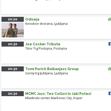
20:20
Odiseja
Kinodvor dvorana
,
Ljubljana
20:30
Joe Cocker Tribute
Titov Trg Postojna
,
Postojna
20:30
Tomi Purich Balkanjazz Group
Gornji trg ljubljana
,
Ljubljana
20:30
MCMC Jazz: Teo Collori in Jaki Potezi
Mladinski center Markovec City, Koper