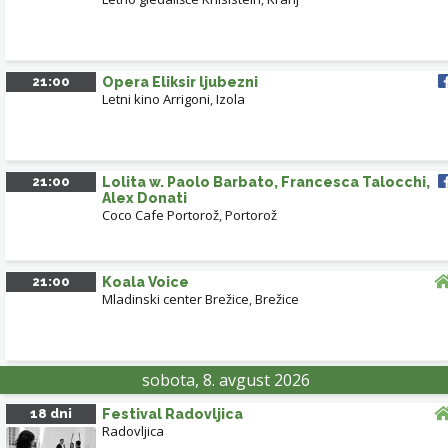
21:00
Opera Eliksir ljubezni
Letni kino Arrigoni
,
Izola
21:00
Lolita w. Paolo Barbato, Francesca Talocchi,
Alex Donati
Coco Cafe Portorož
,
Portorož
21:00
Koala Voice
Mladinski center Brežice
,
Brežice
sobota, 8. avgust 2026
18 dni
Festival Radovljica
Radovljica