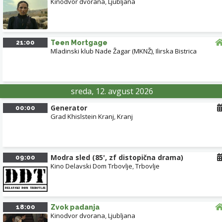
Kinodvor dvorana
,
Ljubljana
21:00
Teen Mortgage
Mladinski klub Nade Žagar (MKNŽ)
,
Ilirska Bistrica
sreda, 12. avgust 2026
Generator
00:00
Grad Khislstein Kranj
,
Kranj
Modra sled (85', zf distopična drama)
09:00
Kino Delavski Dom Trbovlje
,
Trbovlje
18:00
Zvok padanja
Kinodvor dvorana
,
Ljubljana