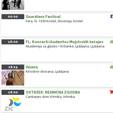
00:00
Guardians Festival
Fara, SI- 1336 Kostel, Slovenija
,
Kostel
16:00
FL: Koncerti študentov Mojstrskih tečajev
Akademija za glasbo / Križanke, Ljubljana
,
Ljubljana
16:15
Vaiana
Kinodvor dvorana
,
Ljubljana
18:00
OSTRŽEK: RESNIČNA ZGODBA
Cankarjev dom Vrhnika
,
Vrhnika