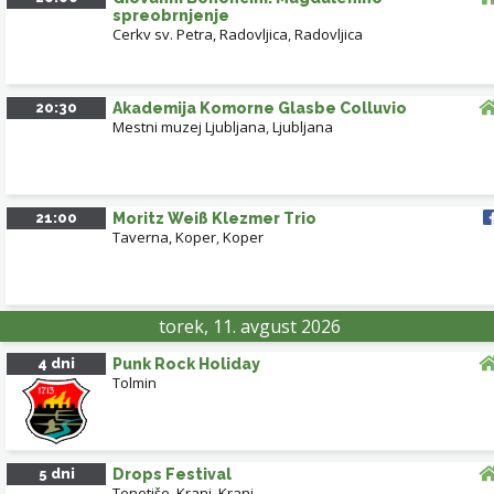
spreobrnjenje
Cerkv sv. Petra, Radovljica
,
Radovljica
20:30
Akademija Komorne Glasbe Colluvio
Mestni muzej Ljubljana
,
Ljubljana
21:00
Moritz Weiß Klezmer Trio
Taverna, Koper
,
Koper
torek, 11. avgust 2026
4 dni
Punk Rock Holiday
Tolmin
5 dni
Drops Festival
Tenetiše, Kranj
,
Kranj