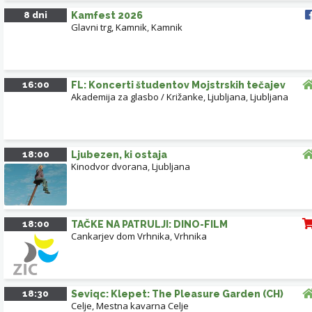
8 dni
Kamfest 2026
Glavni trg, Kamnik
,
Kamnik
16:00
FL: Koncerti študentov Mojstrskih tečajev
Akademija za glasbo / Križanke, Ljubljana
,
Ljubljana
18:00
Ljubezen, ki ostaja
Kinodvor dvorana
,
Ljubljana
18:00
TAČKE NA PATRULJI: DINO-FILM
Cankarjev dom Vrhnika
,
Vrhnika
18:30
Seviqc: Klepet: The Pleasure Garden (CH)
Celje, Mestna kavarna Celje