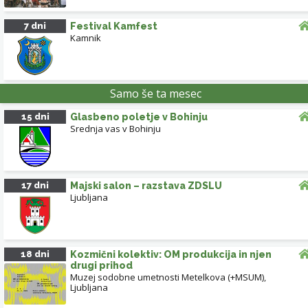
7 dni
Festival Kamfest
Kamnik
Samo še ta mesec
15 dni
Glasbeno poletje v Bohinju
Srednja vas v Bohinju
17 dni
Majski salon – razstava ZDSLU
Ljubljana
18 dni
Kozmični kolektiv: OM produkcija in njen
drugi prihod
Muzej sodobne umetnosti Metelkova (+MSUM)
,
Ljubljana