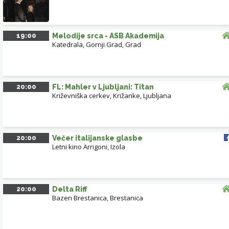
19:00
Melodije srca - ASB Akademija
Katedrala, Gornji Grad
,
Grad
20:00
FL: Mahler v Ljubljani: Titan
Križevniška cerkev, Križanke, Ljubljana
20:00
Večer italijanske glasbe
Letni kino Arrigoni
,
Izola
20:00
Delta Riff
Bazen Brestanica
,
Brestanica