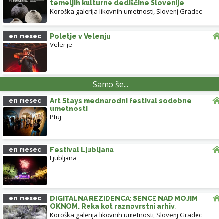
temeljih kulturne dediščine Slovenije
Koroška galerija likovnih umetnosti
,
Slovenj Gradec
en mesec
Poletje v Velenju
Velenje
Samo še...
en mesec
Art Stays mednarodni festival sodobne
umetnosti
Ptuj
en mesec
Festival Ljubljana
Ljubljana
en mesec
DIGITALNA REZIDENCA: SENCE NAD MOJIM
OKNOM. Reka kot raznovrstni arhiv.
Koroška galerija likovnih umetnosti
,
Slovenj Gradec