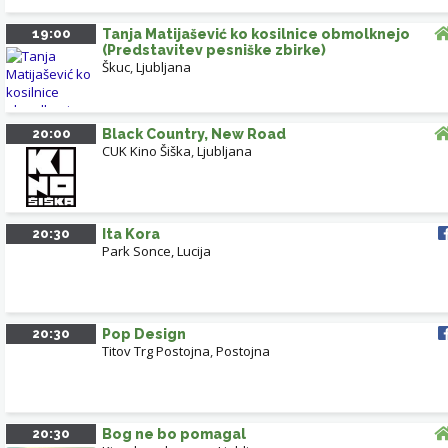
19:00
Tanja Matijašević ko kosilnice obmolknejo
(Predstavitev pesniške zbirke)
Škuc
,
Ljubljana
20:00
Black Country, New Road
CUK Kino Šiška
,
Ljubljana
20:30
Ita Kora
Park Sonce, Lucija
20:30
Pop Design
Titov Trg Postojna
,
Postojna
20:30
Bog ne bo pomagal