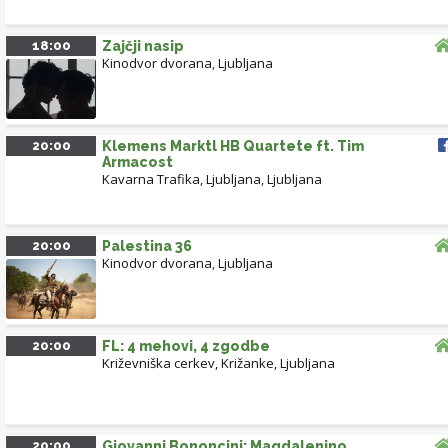
18:00
Zajčji nasip
Kinodvor dvorana
,
Ljubljana
20:00
Klemens Marktl HB Quartete ft. Tim
Armacost
Kavarna Trafika, Ljubljana
,
Ljubljana
20:00
Palestina 36
Kinodvor dvorana
,
Ljubljana
20:00
FL: 4 mehovi, 4 zgodbe
Križevniška cerkev, Križanke, Ljubljana
20:00
Giovanni Bononcini: Magdalenino