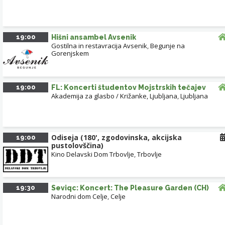
19:00
Hišni ansambel Avsenik
Gostilna in restavracija Avsenik
,
Begunje na
Gorenjskem
19:00
FL: Koncerti študentov Mojstrskih tečajev
Akademija za glasbo / Križanke, Ljubljana
,
Ljubljana
Odiseja (180', zgodovinska, akcijska
19:00
pustolovščina)
Kino Delavski Dom Trbovlje
,
Trbovlje
19:30
Seviqc: Koncert: The Pleasure Garden (CH)
Narodni dom Celje
,
Celje