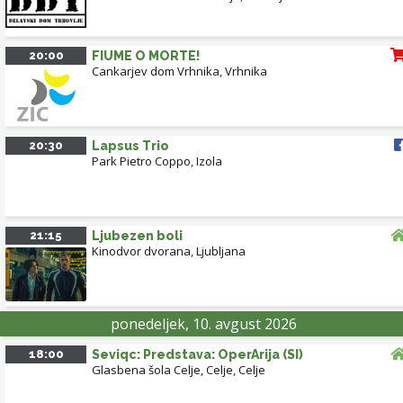
20:00
FIUME O MORTE!
Cankarjev dom Vrhnika
,
Vrhnika
20:30
Lapsus Trio
Park Pietro Coppo
,
Izola
21:15
Ljubezen boli
Kinodvor dvorana
,
Ljubljana
ponedeljek, 10. avgust 2026
18:00
Seviqc: Predstava: OperArija (SI)
Glasbena šola Celje, Celje
,
Celje