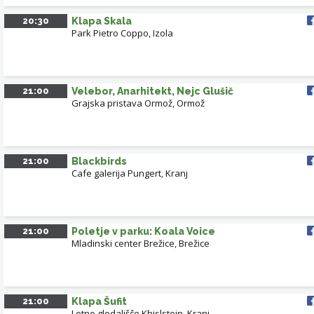
20:30
Klapa Skala
Park Pietro Coppo
,
Izola
21:00
Velebor, Anarhitekt, Nejc Glušič
Grajska pristava Ormož
,
Ormož
21:00
Blackbirds
Cafe galerija Pungert
,
Kranj
21:00
Poletje v parku: Koala Voice
Mladinski center Brežice
,
Brežice
21:00
Klapa Šufit
Letno gledališče Khislstein
,
Kranj