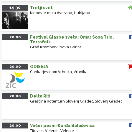
19:30
Tretji svet
Kinodvor mala dvorana
,
Ljubljana
20:00
Festival Glasbe sveta: Omar Sosa Trio,
Terrafolk
Grad Kromberk
,
Nova Gorica
20:00
ODISEJA
Cankarjev dom Vrhnika
,
Vrhnika
20:00
Delta Riff
Graščina Rotenturn Slovenj Gradec
,
Slovenj Gradec
20:00
Večer pesmi Đorđa Balaševića
Titov trg Velenje
,
Velenje