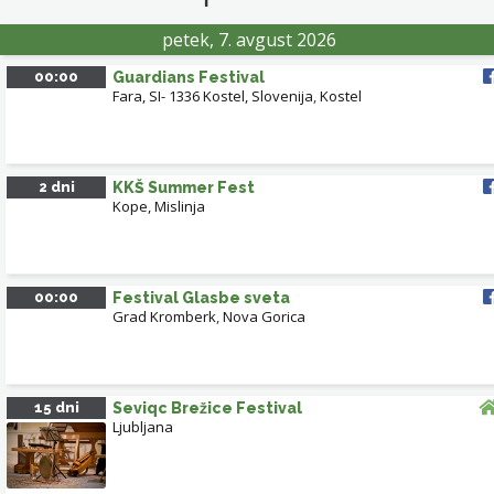
petek, 7. avgust 2026
00:00
Guardians Festival
Fara, SI- 1336 Kostel, Slovenija
,
Kostel
2 dni
KKŠ Summer Fest
Kope, Mislinja
00:00
Festival Glasbe sveta
Grad Kromberk
,
Nova Gorica
15 dni
Seviqc Brežice Festival
Ljubljana