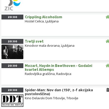
20:00
Crippling Alcoholism
Hostel Celica
,
Ljubljana
20:00
Tretji svet
Kinodvor mala dvorana
,
Ljubljana
20:00
Mozart, Haydn in Beethoven - Godalni
kvartet Altemps
Radovljiška graščina
,
Radovljica
Spider-Man: Nov dan (150', z-f akcijska
20:00
pustolovščina)
Kino Delavski Dom Trbovlje
,
Trbovlje