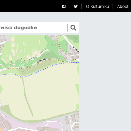
O Kulturniku
About