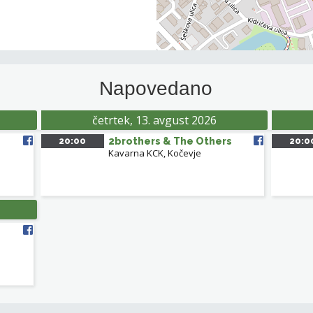
Napovedano
četrtek, 13. avgust 2026
20:00
2brothers & The Others
20:0
Kavarna KCK, Kočevje