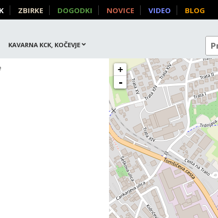
K
ZBIRKE
DOGODKI
NOVICE
VIDEO
BLOG
KAVARNA KCK, KOČEVJE
e
+
-