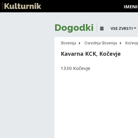
IMENI
Dogodki
VSE ZVRSTI
Slovenija
Osrednja Slovenija
Kočevj
Kavarna KCK, Kočevje
1330 Kočevje