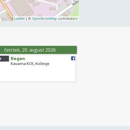
Leaflet
| ©
OpenStreetMap
contributors
četrtek, 20. avgust 2026
0
Regen
Kavarna KCK, Kočevje