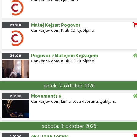
21:00
Matej Kejžar: Pogovor
Cankarjev dom, Klub CD
,
Ljubljana
21:00
Pogovor z Matejem Kejžarjem
Cankarjev dom, Klub CD
,
Ljubljana
petek, 2. oktober 2026
20:00
Movements 9
Cankarjev dom, Linhartova dvorana
,
Ljubljana
sobota, 3. oktober 2026
19:00
APZ Tone Tomšič