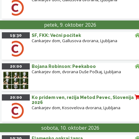
petek, 9. oktober 2026
19:30
SF, FKK: Večni počitek
Cankarjev dom, Gallusova dvorana
,
Ljubljana
20:00
Bojana Robinson: Peekaboo
Cankarjev dom, dvorana Duše Počkaj
,
Ljubljana
20:00
Ko pridem ven, režija Metod Pevec, Slovenija
2026
Cankarjev dom, Kosovelova dvorana
,
Ljubljana
sobota, 10. oktober 2026
10:30
Flamenko onkraj žanra