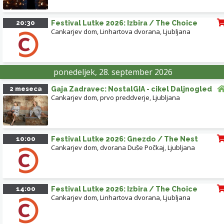
20:30
Festival Lutke 2026: Izbira / The Choice
Cankarjev dom, Linhartova dvorana
,
Ljubljana
ponedeljek, 28. september 2026
2 meseca
Gaja Zadravec: NostalGIA - cikel Daljnogled
Cankarjev dom, prvo preddverje
,
Ljubljana
10:00
Festival Lutke 2026: Gnezdo / The Nest
Cankarjev dom, dvorana Duše Počkaj
,
Ljubljana
14:00
Festival Lutke 2026: Izbira / The Choice
Cankarjev dom, Linhartova dvorana
,
Ljubljana