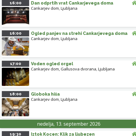
16:00
Dan odprtih vrat Cankarjevega doma
Cankarjev dom
,
Ljubljana
16:00
Ogled panjev na strehi Cankarjevega doma
Cankarjev dom
,
Ljubljana
17:00
Voden ogled orgel
Cankarjev dom, Gallusova dvorana
,
Ljubljana
18:00
Globoka hiša
Cankarjev dom
,
Ljubljana
nedelja, 13. september 2026
19:30
Iztok Kocen: Klik za ljubezen