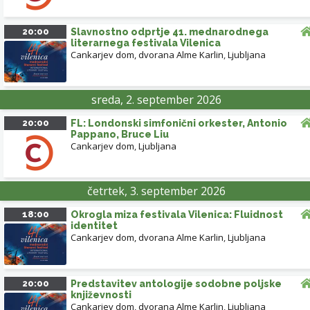
20:00
Slavnostno odprtje 41. mednarodnega
literarnega festivala Vilenica
Cankarjev dom, dvorana Alme Karlin
,
Ljubljana
sreda, 2. september 2026
20:00
FL: Londonski simfonični orkester, Antonio
Pappano, Bruce Liu
Cankarjev dom
,
Ljubljana
četrtek, 3. september 2026
18:00
Okrogla miza festivala Vilenica: Fluidnost
identitet
Cankarjev dom, dvorana Alme Karlin
,
Ljubljana
20:00
Predstavitev antologije sodobne poljske
književnosti
Cankarjev dom, dvorana Alme Karlin
,
Ljubljana