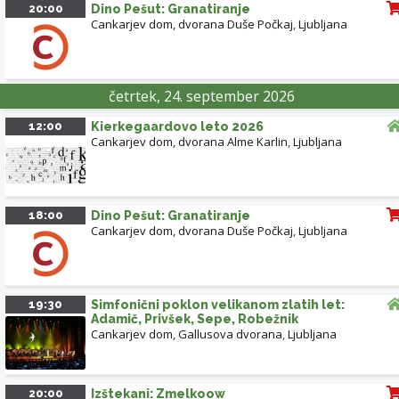
20:00
Dino Pešut: Granatiranje
Cankarjev dom, dvorana Duše Počkaj
,
Ljubljana
četrtek, 24. september 2026
12:00
Kierkegaardovo leto 2026
Cankarjev dom, dvorana Alme Karlin
,
Ljubljana
18:00
Dino Pešut: Granatiranje
Cankarjev dom, dvorana Duše Počkaj
,
Ljubljana
19:30
Simfonični poklon velikanom zlatih let:
Adamič, Privšek, Sepe, Robežnik
Cankarjev dom, Gallusova dvorana
,
Ljubljana
20:00
Izštekani: Zmelkoow