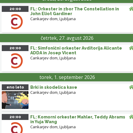
20:00
FL: Orkester in zbor The Constellation in
John Eliot Gardiner
Cankarjev dom
,
Ljubljana
četrtek, 27. avgust 2026
20:00
FL: Simfonični orkester Avditorija Alicante
ADDA in Josep Vicent
Cankarjev dom
,
Ljubljana
torek, 1. september 2026
eno leto
Brki in skodelica kave
Cankarjev dom
,
Ljubljana
20:00
FL: Komorni orkester Mahler, Teddy Abrams
in Yuja Wang
Cankarjev dom
,
Ljubljana