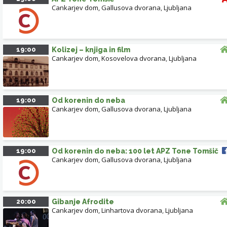
Cankarjev dom, Gallusova dvorana
,
Ljubljana
19:00
Kolizej – knjiga in film
Cankarjev dom, Kosovelova dvorana
,
Ljubljana
19:00
Od korenin do neba
Cankarjev dom, Gallusova dvorana
,
Ljubljana
19:00
Od korenin do neba: 100 let APZ Tone Tomšič
Cankarjev dom, Gallusova dvorana
,
Ljubljana
20:00
Gibanje Afrodite
Cankarjev dom, Linhartova dvorana
,
Ljubljana