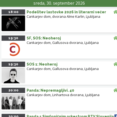
sreda, 30. september 2026
18:00
Podelitev lastovke 2026 in literarni večer
Cankarjev dom, dvorana Alme Karlin
,
Ljubljana
19:30
SF, SOS: Neoheroj
Cankarjev dom, Gallusova dvorana
,
Ljubljana
19:30
SOS 1: Neoheroj
Cankarjev dom, Gallusova dvorana
,
Ljubljana
20:00
Panda: Nepremagljivi. 40
Cankarjev dom, Linhartova dvorana
,
Ljubljana
20:00
Panda s Simfoničnim orkestrom RTV Slovenija