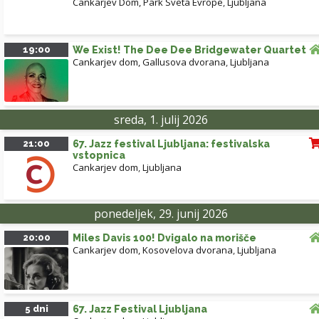
Cankarjev Dom, Park Sveta Evrope
,
Ljubljana
19:00
We Exist! The Dee Dee Bridgewater Quartet
Cankarjev dom, Gallusova dvorana
,
Ljubljana
sreda, 1. julij 2026
21:00
67. Jazz festival Ljubljana: festivalska
vstopnica
Cankarjev dom
,
Ljubljana
ponedeljek, 29. junij 2026
20:00
Miles Davis 100! Dvigalo na morišče
Cankarjev dom, Kosovelova dvorana
,
Ljubljana
5 dni
67. Jazz Festival Ljubljana