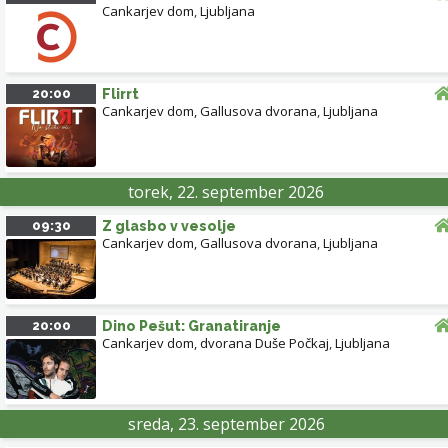
Cankarjev dom
,
Ljubljana
20:00
Flirrt
Cankarjev dom, Gallusova dvorana
,
Ljubljana
torek, 22. september 2026
09:30
Z glasbo v vesolje
Cankarjev dom, Gallusova dvorana
,
Ljubljana
20:00
Dino Pešut: Granatiranje
Cankarjev dom, dvorana Duše Počkaj
,
Ljubljana
sreda, 23. september 2026