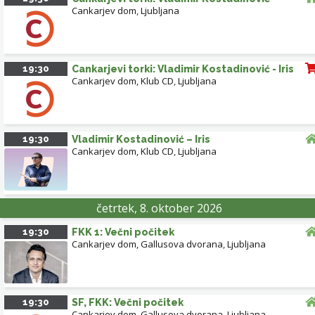
Cankarjev dom
,
Ljubljana
19:30
Cankarjevi torki: Vladimir Kostadinović - Iris
Cankarjev dom, Klub CD
,
Ljubljana
19:30
Vladimir Kostadinović – Iris
Cankarjev dom, Klub CD
,
Ljubljana
četrtek, 8. oktober 2026
19:30
FKK 1: Večni počitek
Cankarjev dom, Gallusova dvorana
,
Ljubljana
19:30
SF, FKK: Večni počitek
Cankarjev dom, Gallusova dvorana
,
Ljubljana