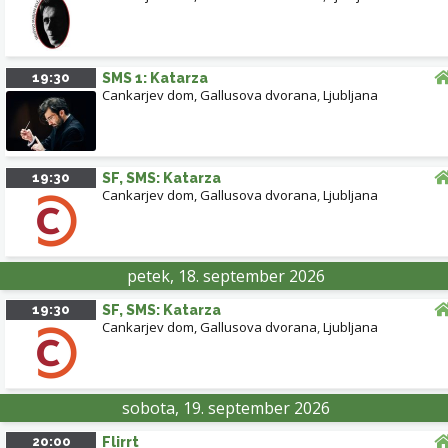
19:30
SMS 1: Katarza
Cankarjev dom, Gallusova dvorana
,
Ljubljana
19:30
SF, SMS: Katarza
Cankarjev dom, Gallusova dvorana
,
Ljubljana
petek, 18. september 2026
19:30
SF, SMS: Katarza
Cankarjev dom, Gallusova dvorana
,
Ljubljana
sobota, 19. september 2026
20:00
Flirrt