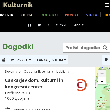
IMENIK
ZBIRKE
DOGODKI
NOVICE
VIDEO
BL
O Kulturniku
About
Dogodki
VSE ZVRSTI
CANKARJEV DOM
Slovenija
Osrednja Slovenija
Ljubljana
+
Cankarjev dom, kulturni in
-
kongresni center
Prešernova 10
1000 Ljubljana
https://www.cd-cc.si/