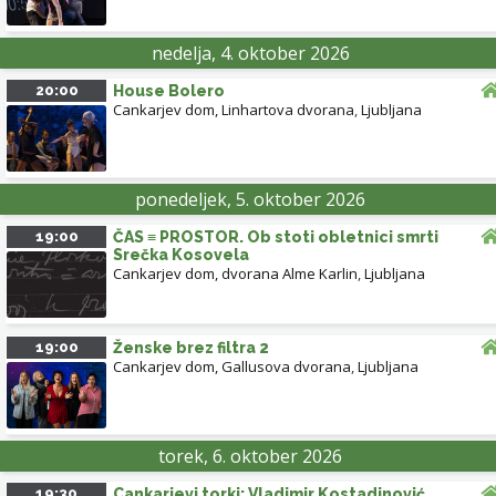
nedelja, 4. oktober 2026
20:00
House Bolero
Cankarjev dom, Linhartova dvorana
,
Ljubljana
ponedeljek, 5. oktober 2026
19:00
ČAS ≡ PROSTOR. Ob stoti obletnici smrti
Srečka Kosovela
Cankarjev dom, dvorana Alme Karlin
,
Ljubljana
19:00
Ženske brez filtra 2
Cankarjev dom, Gallusova dvorana
,
Ljubljana
torek, 6. oktober 2026
19:30
Cankarjevi torki: Vladimir Kostadinović