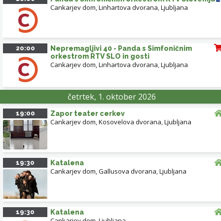
Cankarjev dom, Linhartova dvorana
,
Ljubljana
20:00
Nepremagljivi 40 - Panda s Simfoničnim
orkestrom RTV SLO in gosti
Cankarjev dom, Linhartova dvorana
,
Ljubljana
četrtek, 1. oktober 2026
19:00
Zapor teater cerkev
Cankarjev dom, Kosovelova dvorana
,
Ljubljana
19:30
Katalena
Cankarjev dom, Gallusova dvorana
,
Ljubljana
19:30
Katalena
Cankarjev dom
,
Ljubljana