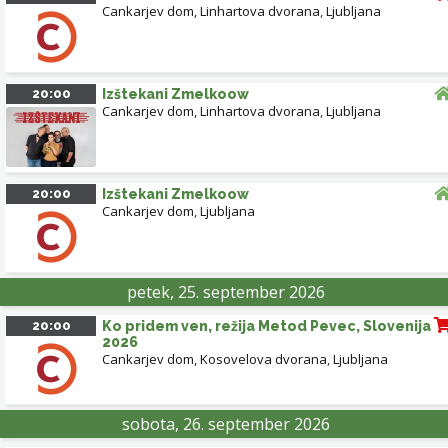
Cankarjev dom, Linhartova dvorana
,
Ljubljana
20:00
Izštekani Zmelkoow
Cankarjev dom, Linhartova dvorana
,
Ljubljana
20:00
Izštekani Zmelkoow
Cankarjev dom
,
Ljubljana
petek, 25. september 2026
20:00
Ko pridem ven, režija Metod Pevec, Slovenija
2026
Cankarjev dom, Kosovelova dvorana
,
Ljubljana
sobota, 26. september 2026