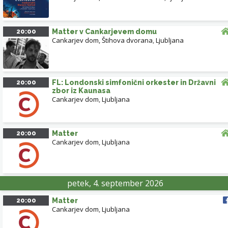
20:00
Matter v Cankarjevem domu
Cankarjev dom, Štihova dvorana
,
Ljubljana
20:00
FL: Londonski simfonični orkester in Državni
zbor iz Kaunasa
Cankarjev dom
,
Ljubljana
20:00
Matter
Cankarjev dom
,
Ljubljana
petek, 4. september 2026
20:00
Matter
Cankarjev dom
,
Ljubljana