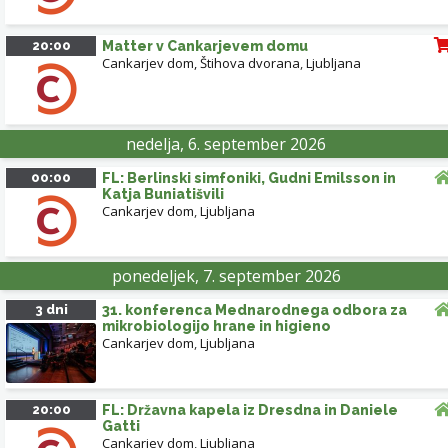
20:00
Matter v Cankarjevem domu
Cankarjev dom, Štihova dvorana
,
Ljubljana
nedelja, 6. september 2026
00:00
FL: Berlinski simfoniki, Gudni Emilsson in
Katja Buniatišvili
Cankarjev dom
,
Ljubljana
ponedeljek, 7. september 2026
3 dni
31. konferenca Mednarodnega odbora za
mikrobiologijo hrane in higieno
Cankarjev dom
,
Ljubljana
20:00
FL: Državna kapela iz Dresdna in Daniele
Gatti
Cankarjev dom
,
Ljubljana