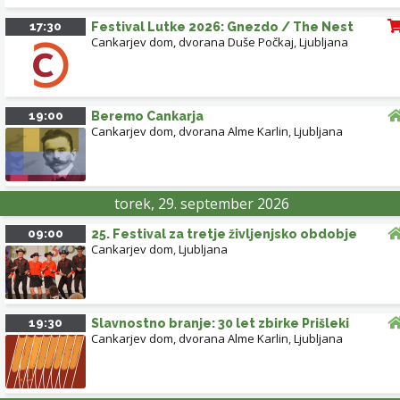
17:30
Festival Lutke 2026: Gnezdo / The Nest
Cankarjev dom, dvorana Duše Počkaj
,
Ljubljana
19:00
Beremo Cankarja
Cankarjev dom, dvorana Alme Karlin
,
Ljubljana
torek, 29. september 2026
09:00
25. Festival za tretje življenjsko obdobje
Cankarjev dom
,
Ljubljana
19:30
Slavnostno branje: 30 let zbirke Prišleki
Cankarjev dom, dvorana Alme Karlin
,
Ljubljana