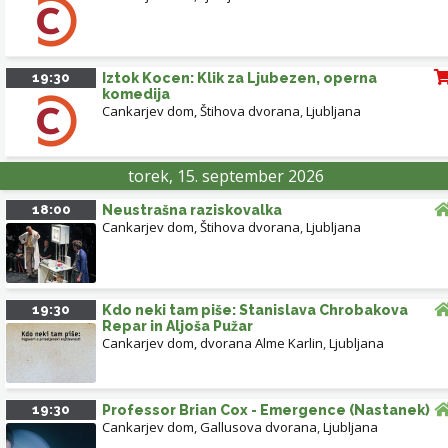
19:30
Iztok Kocen: Klik za Ljubezen, operna
komedija
Cankarjev dom, Štihova dvorana
,
Ljubljana
torek, 15. september 2026
18:00
Neustrašna raziskovalka
Cankarjev dom, Štihova dvorana
,
Ljubljana
19:30
Kdo neki tam piše: Stanislava Chrobakova
Repar in Aljoša Pužar
Cankarjev dom, dvorana Alme Karlin
,
Ljubljana
19:30
Professor Brian Cox - Emergence (Nastanek)
Cankarjev dom, Gallusova dvorana
,
Ljubljana