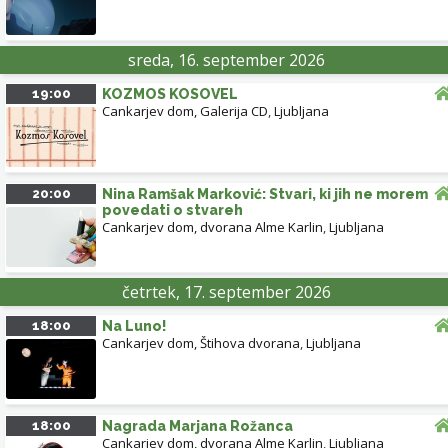
sreda, 16. september 2026
19:00
KOZMOS KOSOVEL
Cankarjev dom, Galerija CD
,
Ljubljana
20:00
Nina Ramšak Marković: Stvari, ki jih ne morem
povedati o stvareh
Cankarjev dom, dvorana Alme Karlin
,
Ljubljana
četrtek, 17. september 2026
18:00
Na Luno!
Cankarjev dom, Štihova dvorana
,
Ljubljana
18:00
Nagrada Marjana Rožanca
Cankarjev dom, dvorana Alme Karlin
,
Ljubljana