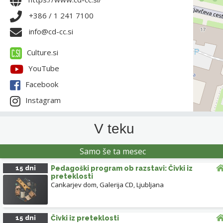
+386 / 1 241 7100
info@cd-cc.si
Culture.si
YouTube
Facebook
Instagram
V teku
Samo še ta mesec
15 dni
Pedagoški program ob razstavi: Čivki iz
preteklosti
Cankarjev dom, Galerija CD
,
Ljubljana
15 dni
Čivki iz preteklosti