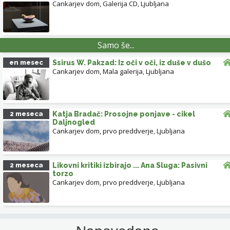
Cankarjev dom, Galerija CD
,
Ljubljana
Samo še...
en mesec
Ssirus W. Pakzad: Iz oči v oči, iz duše v dušo
Cankarjev dom, Mala galerija
,
Ljubljana
2 meseca
Katja Bradač: Prosojne ponjave - cikel
Daljnogled
Cankarjev dom, prvo preddverje
,
Ljubljana
2 meseca
Likovni kritiki izbirajo ... Ana Sluga: Pasivni
torzo
Cankarjev dom, prvo preddverje
,
Ljubljana