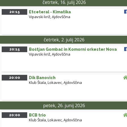
četrtek, 16. julij 2026
20:15
Etceteral - Kimatika
Vipavski križ, Ajdovščina
četrtek, 2. julij 2026
20:15
Boštjan Gombač in Komorni orkester Nova
Vipavski križ, Ajdovščina
20:00
Dik Banovich
Klub Štala, Lokavec
,
Ajdovščina
petek, 26. junij 2026
20:00
BCB trio
Klub Štala, Lokavec
,
Ajdovščina