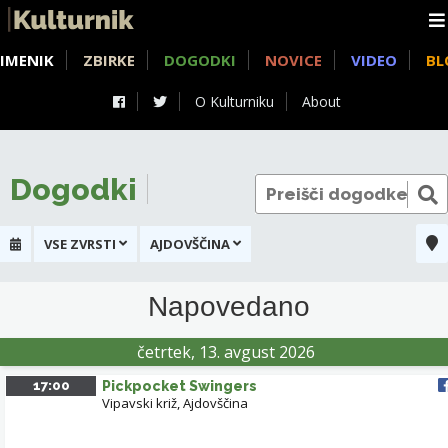
IMENIK
ZBIRKE
DOGODKI
NOVICE
VIDEO
BL
O Kulturniku
About
Dogodki
VSE ZVRSTI
AJDOVŠČINA
+
Napovedano
-
četrtek, 13. avgust 2026
17:00
Pickpocket Swingers
Vipavski križ, Ajdovščina