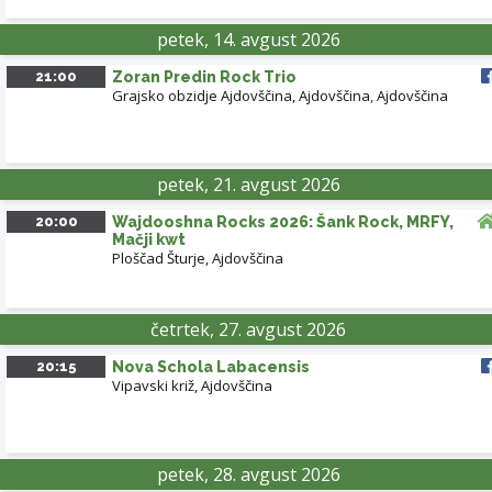
petek, 14. avgust 2026
21:00
Zoran Predin Rock Trio
Grajsko obzidje Ajdovščina, Ajdovščina
,
Ajdovščina
petek, 21. avgust 2026
20:00
Wajdooshna Rocks 2026: Šank Rock, MRFY,
Leaflet
| ©
OpenStreetMap
contributors
Mačji kwt
Ploščad Šturje, Ajdovščina
četrtek, 27. avgust 2026
20:15
Nova Schola Labacensis
Vipavski križ, Ajdovščina
petek, 28. avgust 2026