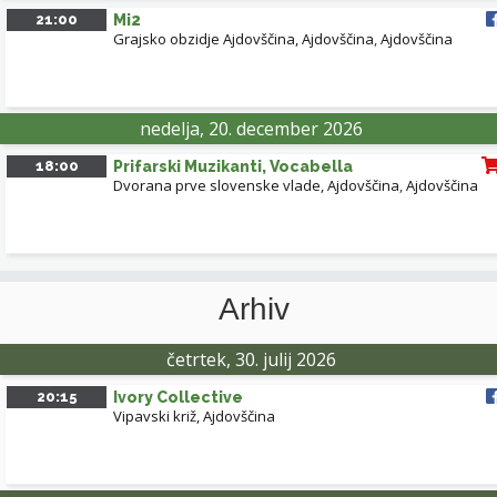
21:00
Mi2
Grajsko obzidje Ajdovščina, Ajdovščina
,
Ajdovščina
nedelja, 20. december 2026
18:00
Prifarski Muzikanti, Vocabella
Dvorana prve slovenske vlade, Ajdovščina
,
Ajdovščina
Arhiv
četrtek, 30. julij 2026
20:15
Ivory Collective
Vipavski križ, Ajdovščina