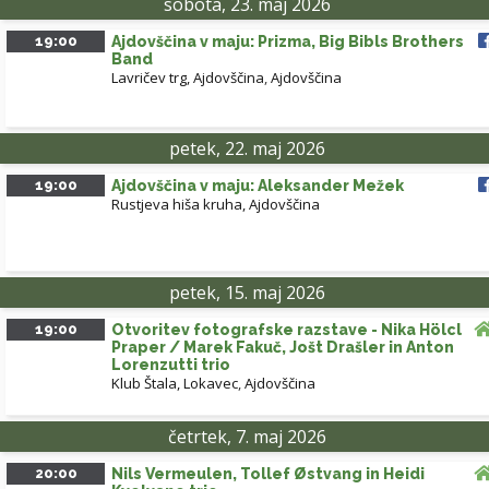
sobota, 23. maj 2026
19:00
Ajdovščina v maju: Prizma, Big Bibls Brothers
Band
Lavričev trg, Ajdovščina
,
Ajdovščina
petek, 22. maj 2026
19:00
Ajdovščina v maju: Aleksander Mežek
Rustjeva hiša kruha, Ajdovščina
petek, 15. maj 2026
19:00
Otvoritev fotografske razstave - Nika Hölcl
Praper / Marek Fakuč, Jošt Drašler in Anton
Lorenzutti trio
Klub Štala, Lokavec
,
Ajdovščina
četrtek, 7. maj 2026
20:00
Nils Vermeulen, Tollef Østvang in Heidi