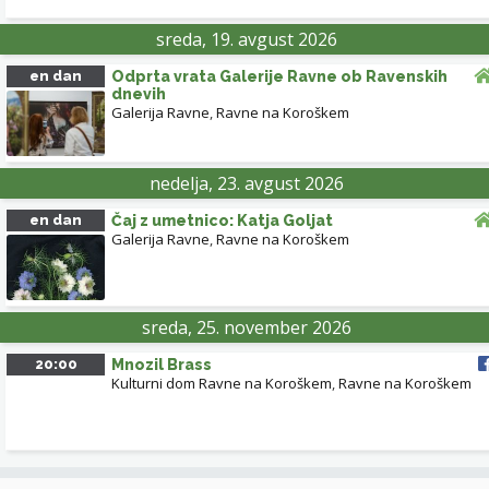
sreda, 19. avgust 2026
RAVNE NA KOROŠKEM
en dan
Odprta vrata Galerije Ravne ob Ravenskih
dnevih
Galerija Ravne
,
Ravne na Koroškem
nedelja, 23. avgust 2026
GRAJSKI PARK RAVNE NA KOROŠKEM
en dan
Čaj z umetnico: Katja Goljat
Leaflet
| ©
OpenStreetMap
contributors
Galerija Ravne
,
Ravne na Koroškem
sreda, 25. november 2026
20:00
Mnozil Brass
Kulturni dom Ravne na Koroškem
,
Ravne na Koroškem