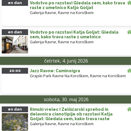
en dan
Vodstvo po razstavi Gledala sem, kako trava
raste z umetnico Katjo Goljat
Galerija Ravne
,
Ravne na Koroškem
en dan
Vodstvo po razstavi Katja Goljat: Gledala
sem, kako trava raste z umetnico
Galerija Ravne
,
Ravne na Koroškem
četrtek, 4. junij 2026
20:00
Jazz Ravne: Caminoigra
Grajski Park Ravne Na Koroškem
,
Ravne na Koroškem
sobota, 30. maj 2026
en dan
Rimski vrelec I Zeliščarski sprehod in
delavnica cianotipije ob razstavi Katja
Goljat: Gledala sem, kako trava raste
Galerija Ravne
,
Ravne na Koroškem