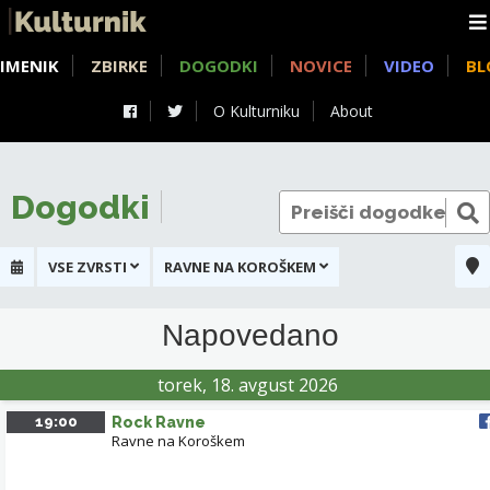
IMENIK
ZBIRKE
DOGODKI
NOVICE
VIDEO
BL
O Kulturniku
About
Dogodki
VSE ZVRSTI
RAVNE NA KOROŠKEM
+
Napovedano
GA
-
torek, 18. avgust 2026
19:00
Rock Ravne
Ravne na Koroškem
KMKC KOMPLEKS