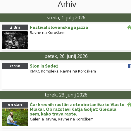
Arhiv
sreda, 1. julij 2026
4 dni
Festival slovenskega jazza
Ravne na Koroškem
petek, 26. junij 2026
21:00
Slon in Sadež
KMKC Kompleks
,
Ravne na Koroškem
torek, 23. junij 2026
en dan
Čar kresnih rastlin z etnobotaničarko Vlasto
Mlakar. Ob razstavi Katja Goljat: Gledala
sem, kako trava raste.
Galerija Ravne
,
Ravne na Koroškem