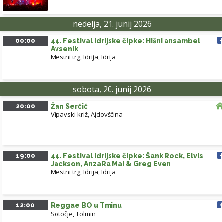
nedelja, 21. junij 2026
00:00
44. Festival Idrijske čipke: Hišni ansambel
Avsenik
Mestni trg, Idrija
,
Idrija
sobota, 20. junij 2026
20:00
Žan Serčič
Vipavski križ, Ajdovščina
19:00
44. Festival Idrijske čipke: Šank Rock, Elvis
Jackson, AnzaRa Mai & Greg Even
Mestni trg, Idrija
,
Idrija
12:00
Reggae BO u Tminu
Sotočje, Tolmin