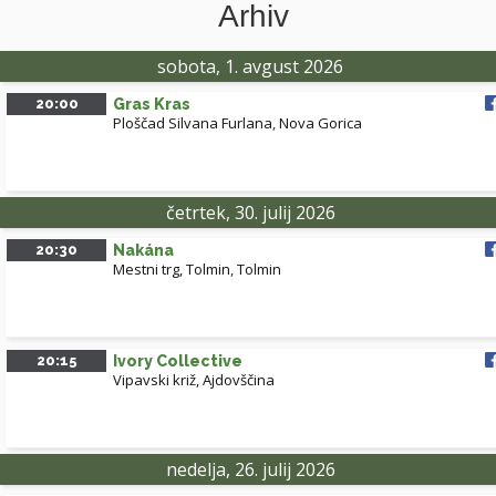
Arhiv
sobota, 1. avgust 2026
20:00
Gras Kras
Ploščad Silvana Furlana
,
Nova Gorica
četrtek, 30. julij 2026
20:30
Nakána
Mestni trg, Tolmin
,
Tolmin
20:15
Ivory Collective
Vipavski križ, Ajdovščina
nedelja, 26. julij 2026