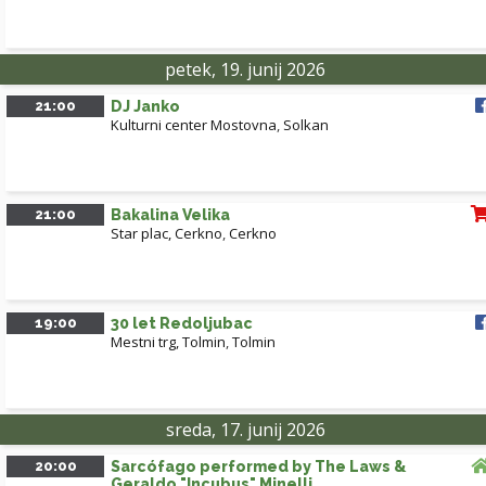
petek, 19. junij 2026
21:00
DJ Janko
Kulturni center Mostovna
,
Solkan
21:00
Bakalina Velika
Star plac, Cerkno
,
Cerkno
19:00
30 let Redoljubac
Mestni trg, Tolmin
,
Tolmin
sreda, 17. junij 2026
20:00
Sarcófago performed by The Laws &
Geraldo "Incubus" Minelli