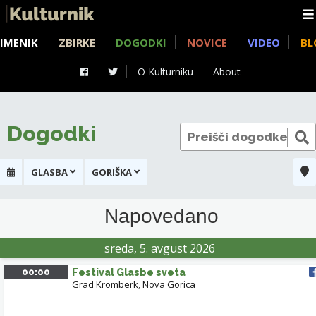
IMENIK
ZBIRKE
DOGODKI
NOVICE
VIDEO
BL
O Kulturniku
About
Dogodki
GLASBA
GORIŠKA
+
Napovedano
-
sreda, 5. avgust 2026
CERKNO
00:00
Festival Glasbe sveta
Grad Kromberk
,
Nova Gorica