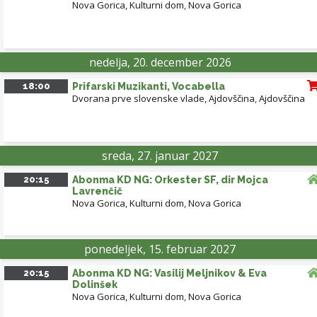
Nova Gorica, Kulturni dom
,
Nova Gorica
nedelja, 20. december 2026
18:00
Prifarski Muzikanti, Vocabella
Dvorana prve slovenske vlade, Ajdovščina
,
Ajdovščina
sreda, 27. januar 2027
20:15
Abonma KD NG: Orkester SF, dir Mojca
Lavrenčič
Nova Gorica, Kulturni dom
,
Nova Gorica
ponedeljek, 15. februar 2027
20:15
Abonma KD NG: Vasilij Meljnikov & Eva
Dolinšek
Nova Gorica, Kulturni dom
,
Nova Gorica