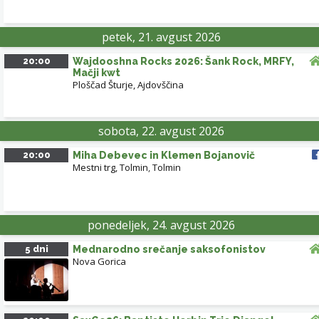
petek, 21. avgust 2026
20:00
Wajdooshna Rocks 2026: Šank Rock, MRFY,
Mačji kwt
Ploščad Šturje, Ajdovščina
sobota, 22. avgust 2026
20:00
Miha Debevec in Klemen Bojanovič
Mestni trg, Tolmin
,
Tolmin
ponedeljek, 24. avgust 2026
5 dni
Mednarodno srečanje saksofonistov
Nova Gorica