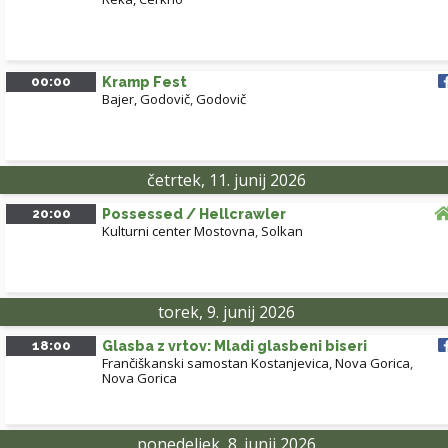
00:00
Kramp Fest
Bajer, Godovič
,
Godovič
četrtek, 11. junij 2026
20:00
Possessed / Hellcrawler
Kulturni center Mostovna
,
Solkan
torek, 9. junij 2026
18:00
Glasba z vrtov: Mladi glasbeni biseri
Frančiškanski samostan Kostanjevica, Nova Gorica
,
Nova Gorica
ponedeljek, 8. junij 2026