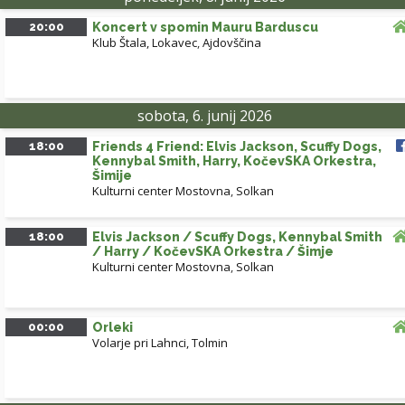
20:00
Koncert v spomin Mauru Barduscu
Klub Štala, Lokavec
,
Ajdovščina
sobota, 6. junij 2026
18:00
Friends 4 Friend: Elvis Jackson, Scuffy Dogs,
Kennybal Smith, Harry, KočevSKA Orkestra,
Šimije
Kulturni center Mostovna
,
Solkan
18:00
Elvis Jackson / Scuffy Dogs, Kennybal Smith
/ Harry / KočevSKA Orkestra / Šimje
Kulturni center Mostovna
,
Solkan
00:00
Orleki
Volarje pri Lahnci, Tolmin