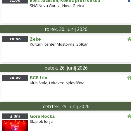
21:00
Elvis Jackson, Kekec proti Kekcu
SNG Nova Gorica
,
Nova Gorica
torek, 30. junij 2026
20:00
Zeke
Kulturni center Mostovna
,
Solkan
petek, 26. junij 2026
20:00
BCB trio
Klub Štala, Lokavec
,
Ajdovščina
četrtek, 25. junij 2026
4 dni
Gora Rocka
Slap ob Idrijci