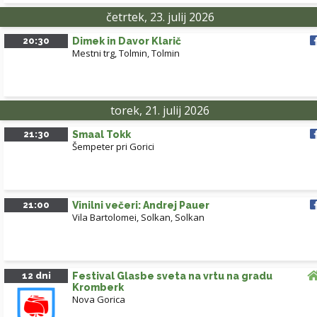
četrtek, 23. julij 2026
20:30
Dimek in Davor Klarič
Mestni trg, Tolmin
,
Tolmin
torek, 21. julij 2026
21:30
Smaal Tokk
Šempeter pri Gorici
21:00
Vinilni večeri: Andrej Pauer
Vila Bartolomei, Solkan
,
Solkan
12 dni
Festival Glasbe sveta na vrtu na gradu
Kromberk
Nova Gorica