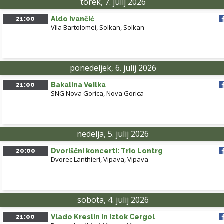
torek, 7. julij 2026
21:00
Aldo Ivančić
Vila Bartolomei, Solkan
,
Solkan
ponedeljek, 6. julij 2026
21:00
Bakalina Veilka
SNG Nova Gorica
,
Nova Gorica
nedelja, 5. julij 2026
20:00
Dvoriščni koncerti: Trio Lontrg
Dvorec Lanthieri, Vipava
,
Vipava
sobota, 4. julij 2026
21:00
Vlado Kreslin in Iztok Cergol