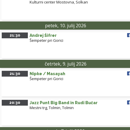
Kulturni center Mostovna
,
Solkan
petek, 10. julij 2026
21:30
Andrej Šifrer
Šempeter pri Gorici
četrtek, 9. julij 2026
21:30
Nipke / Masayah
Šempeter pri Gorici
20:30
Jazz Punt Big Band in Rudi Bučar
Mestni trg, Tolmin
,
Tolmin