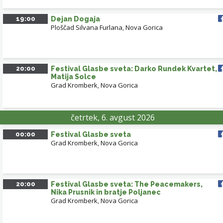
19:00
Dejan Dogaja
Ploščad Silvana Furlana
,
Nova Gorica
DOBROVO V BRDIH
SOLKAN
NOVA GORICA
20:00
Festival Glasbe sveta: Darko Rundek Kvartet,
Matija Solce
Grad Kromberk
,
Nova Gorica
Leaflet
| ©
OpenStreetMap
contributors
četrtek, 6. avgust 2026
00:00
Festival Glasbe sveta
Grad Kromberk
,
Nova Gorica
20:00
Festival Glasbe sveta: The Peacemakers,
Nika Prusnik in bratje Poljanec
Grad Kromberk
,
Nova Gorica