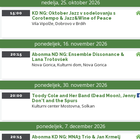
nedelja, 25. oktober 2026
15:00
KD NG: Oktober Jazz v sodelovanju s
Corotempo & Jazz&Wine of Peace
Vila Vipolže
,
Dobrovo v Brdih
ponedeljek, 16. november 2026
20:15
Abonma ND NG: Ensemble Dissonance &
Lana Trotovšek
Nova Gorica, Kulturni dom
,
Nova Gorica
ponedeljek, 30. november 2026
20:00
Toody Cole and Her Band (Dead Moon), Jenny
Don't and the Spurs
Kulturni center Mostovna
,
Solkan
ponedeljek, 7. december 2026
20:15
Abonma KD NG: MNA3 Trio & Jan Krmelj