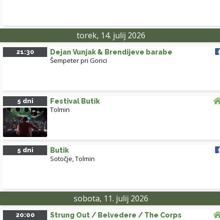
torek, 14. julij 2026
21:30
Dejan Vunjak & Brendijeve barabe
Šempeter pri Gorici
5 dni
Festival Butik
Tolmin
5 dni
Butik
Sotočje, Tolmin
sobota, 11. julij 2026
20:00
Strung Out / Belvedere / The Corps