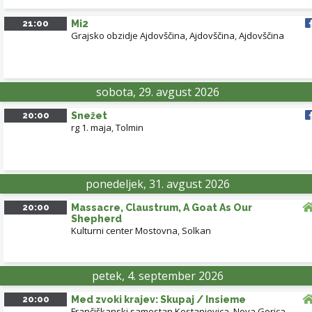
21:00
Mi2
Grajsko obzidje Ajdovščina, Ajdovščina
,
Ajdovščina
sobota, 29. avgust 2026
20:00
Snežet
rg 1. maja
,
Tolmin
ponedeljek, 31. avgust 2026
20:00
Massacre, Claustrum, A Goat As Our
Shepherd
Kulturni center Mostovna
,
Solkan
petek, 4. september 2026
20:00
Med zvoki krajev: Skupaj / Insieme
Frančiškanski samostan Kostanjevica, Nova Gorica
,