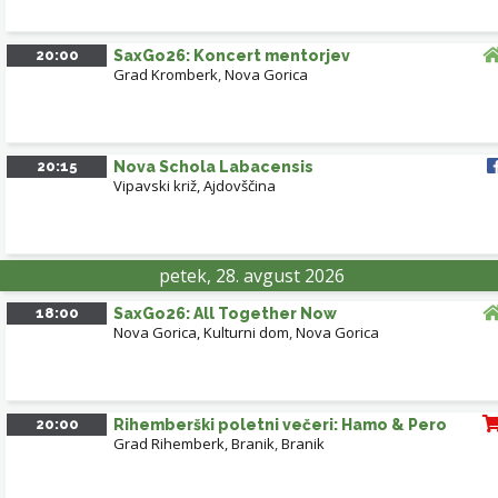
20:00
SaxGo26: Koncert mentorjev
Grad Kromberk
,
Nova Gorica
20:15
Nova Schola Labacensis
Vipavski križ, Ajdovščina
petek, 28. avgust 2026
18:00
SaxGo26: All Together Now
Nova Gorica, Kulturni dom
,
Nova Gorica
20:00
Rihemberški poletni večeri: Hamo & Pero
Grad Rihemberk, Branik
,
Branik