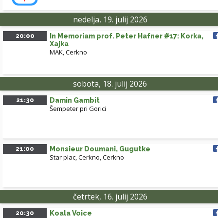
nedelja, 19. julij 2026
20:00
In Memoriam prof. Peter Hafner #17: Korka,
Xajka
MAK
,
Cerkno
sobota, 18. julij 2026
21:30
Damin Gambit
Šempeter pri Gorici
21:00
Monsieur Doumani, Gugutke
Star plac, Cerkno
,
Cerkno
četrtek, 16. julij 2026
20:30
Koala Voice