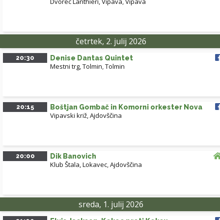
Dvorec Lanthieri, Vipava
,
Vipava
četrtek, 2. julij 2026
20:30
Denise Dantas Quintet
Mestni trg, Tolmin
,
Tolmin
20:15
Boštjan Gombač in Komorni orkester Nova
Vipavski križ, Ajdovščina
20:00
Dik Banovich
Klub Štala, Lokavec
,
Ajdovščina
sreda, 1. julij 2026