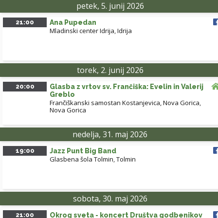
petek, 5. junij 2026
21:00
Ana Pupedan
Mladinski center Idrija
,
Idrija
torek, 2. junij 2026
20:00
Glasba z vrtov sv. Frančiška: Evelin in Valerij
Greblo
Frančiškanski samostan Kostanjevica, Nova Gorica
,
Nova Gorica
nedelja, 31. maj 2026
19:00
Jazz Punt Big Band
Glasbena šola Tolmin
,
Tolmin
sobota, 30. maj 2026
21:00
Okrog sveta - koncert Društva godbenikov