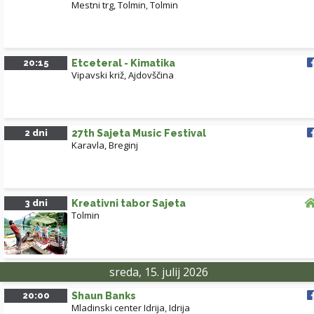
Mestni trg, Tolmin
,
Tolmin
20:15
Etceteral - Kimatika
Vipavski križ, Ajdovščina
2 dni
27th Sajeta Music Festival
Karavla, Breginj
3 dni
Kreativni tabor Sajeta
Tolmin
sreda, 15. julij 2026
20:00
Shaun Banks
Mladinski center Idrija
,
Idrija