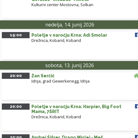
Kulturni center Mostovna
,
Solkan
nedelja, 14. junij 2026
19:00
Poletje v naročju Krna: Adi Smolar
Drežnica, Kobarid
,
Kobarid
sobota, 13. junij 2026
20:00
Žan Serčič
Idrija, grad Gewerkenegg
,
Idrija
20:00
Poletje v naročju Krna: Harpier, Big Foot
Mama, 7ŠRIT
Drežnica, Kobarid
,
Kobarid
20:00
Andrej Šifrer, Drago Mislej - Mef