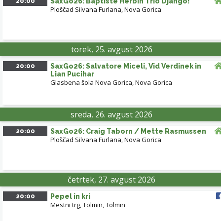
20:00
SaxGo26: Baptiste Herbin Trio Django!
Ploščad Silvana Furlana
,
Nova Gorica
torek, 25. avgust 2026
20:00
SaxGo26: Salvatore Miceli, Vid Verdinek in
Lian Pucihar
Glasbena šola Nova Gorica
,
Nova Gorica
sreda, 26. avgust 2026
20:00
SaxGo26: Craig Taborn / Mette Rasmussen
Ploščad Silvana Furlana
,
Nova Gorica
četrtek, 27. avgust 2026
20:00
Pepel in kri
Mestni trg, Tolmin
,
Tolmin