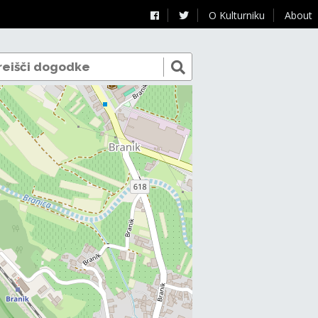
O Kulturniku
About