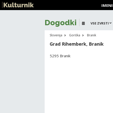
IMENI
Dogodki
VSE ZVRSTI
Slovenija
Goriška
Branik
Grad Rihemberk, Branik
5295 Branik