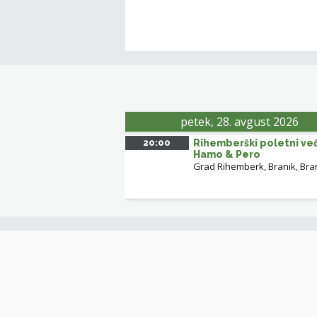
petek, 28. avgust 2026
20:00
Rihemberški poletni več
Hamo & Pero
Grad Rihemberk, Branik
,
Bra