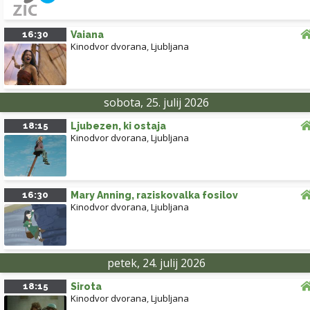
16:30
Vaiana
Kinodvor dvorana
,
Ljubljana
sobota, 25. julij 2026
18:15
Ljubezen, ki ostaja
Kinodvor dvorana
,
Ljubljana
16:30
Mary Anning, raziskovalka fosilov
Kinodvor dvorana
,
Ljubljana
petek, 24. julij 2026
18:15
Sirota
Kinodvor dvorana
,
Ljubljana