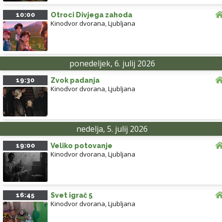
10:00
Otroci Divjega zahoda
Kinodvor dvorana
,
Ljubljana
ponedeljek, 6. julij 2026
19:30
Zvok padanja
Kinodvor dvorana
,
Ljubljana
nedelja, 5. julij 2026
19:00
Veliko potovanje
Kinodvor dvorana
,
Ljubljana
16:45
Svet igrač 5
Kinodvor dvorana
,
Ljubljana