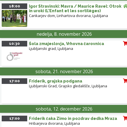
18:00
Igor Stravinski: Mavra / Maurice Ravel: Otrok
in uroki (L’Enfant et les sortilèges)
Cankarjev dom, Linhartova dvorana
,
Ljubljana
nedelja, 8. november 2026
10:30
Šola zmajeslovja, Vrhovna čarovnica
Ljubljanski grad
,
Ljubljana
sobota, 21. november 2026
17:00
Friderik, grajska podgana
Ljubljanski Grad, Grajsko gledališče
,
Ljubljana
sobota, 12. december 2026
17:00
Friderik čaka Zimo in pozdrav dedka Mraza
Hribarjeva dvorana
,
Ljubljana