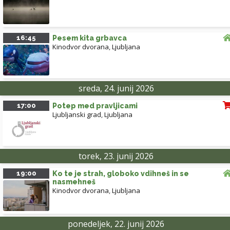
16:45
Pesem kita grbavca
Kinodvor dvorana
,
Ljubljana
sreda, 24. junij 2026
17:00
Potep med pravljicami
Ljubljanski grad
,
Ljubljana
torek, 23. junij 2026
19:00
Ko te je strah, globoko vdihneš in se
nasmehneš
Kinodvor dvorana
,
Ljubljana
ponedeljek, 22. junij 2026