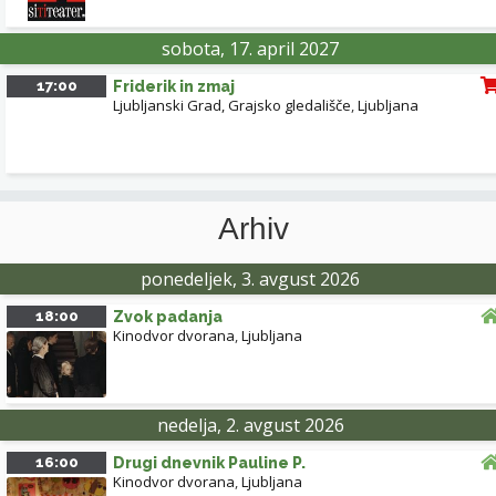
sobota, 17. april 2027
17:00
Friderik in zmaj
Ljubljanski Grad, Grajsko gledališče
,
Ljubljana
Arhiv
ponedeljek, 3. avgust 2026
18:00
Zvok padanja
Kinodvor dvorana
,
Ljubljana
nedelja, 2. avgust 2026
16:00
Drugi dnevnik Pauline P.
Kinodvor dvorana
,
Ljubljana