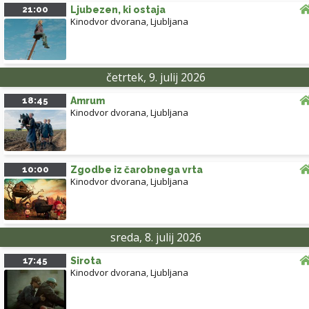
21:00
Ljubezen, ki ostaja
Kinodvor dvorana
,
Ljubljana
četrtek, 9. julij 2026
18:45
Amrum
Kinodvor dvorana
,
Ljubljana
10:00
Zgodbe iz čarobnega vrta
Kinodvor dvorana
,
Ljubljana
sreda, 8. julij 2026
17:45
Sirota
Kinodvor dvorana
,
Ljubljana