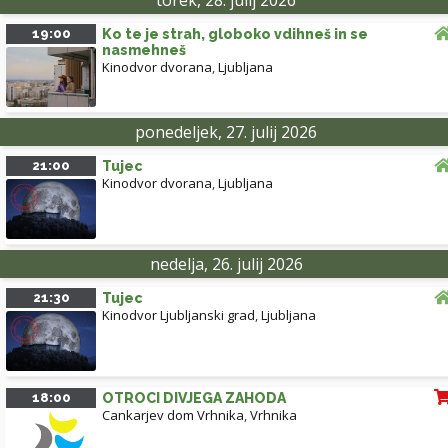
torek, 28. julij 2026
19:00
Ko te je strah, globoko vdihneš in se
nasmehneš
Kinodvor dvorana
,
Ljubljana
ponedeljek, 27. julij 2026
21:00
Tujec
Kinodvor dvorana
,
Ljubljana
nedelja, 26. julij 2026
21:30
Tujec
Kinodvor Ljubljanski grad
,
Ljubljana
18:00
OTROCI DIVJEGA ZAHODA
Cankarjev dom Vrhnika
,
Vrhnika