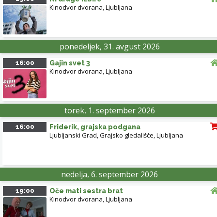
Kinodvor dvorana
,
Ljubljana
ponedeljek, 31. avgust 2026
16:00
Gajin svet 3
Kinodvor dvorana
,
Ljubljana
torek, 1. september 2026
16:00
Friderik, grajska podgana
Ljubljanski Grad, Grajsko gledališče
,
Ljubljana
nedelja, 6. september 2026
19:00
Oče mati sestra brat
Kinodvor dvorana
,
Ljubljana