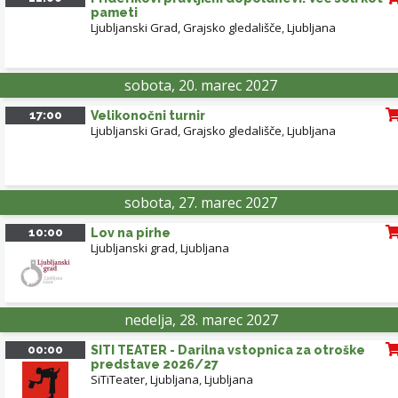
pameti
Ljubljanski Grad, Grajsko gledališče
,
Ljubljana
sobota, 20. marec 2027
17:00
Velikonočni turnir
Ljubljanski Grad, Grajsko gledališče
,
Ljubljana
sobota, 27. marec 2027
10:00
Lov na pirhe
Ljubljanski grad
,
Ljubljana
nedelja, 28. marec 2027
00:00
SITI TEATER - Darilna vstopnica za otroške
predstave 2026/27
SiTiTeater, Ljubljana
,
Ljubljana