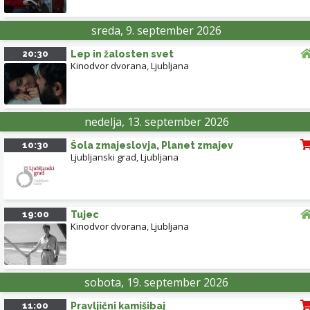
sreda, 9. september 2026
20:30
Lep in žalosten svet
Kinodvor dvorana
,
Ljubljana
nedelja, 13. september 2026
10:30
Šola zmajeslovja, Planet zmajev
Ljubljanski grad
,
Ljubljana
19:00
Tujec
Kinodvor dvorana
,
Ljubljana
sobota, 19. september 2026
11:00
Pravljični kamišibaj