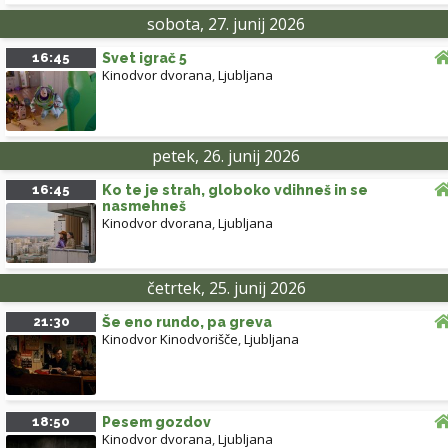
sobota, 27. junij 2026
16:45
Svet igrač 5
Kinodvor dvorana
,
Ljubljana
petek, 26. junij 2026
16:45
Ko te je strah, globoko vdihneš in se
nasmehneš
Kinodvor dvorana
,
Ljubljana
četrtek, 25. junij 2026
21:30
Še eno rundo, pa greva
Kinodvor Kinodvorišče
,
Ljubljana
18:50
Pesem gozdov
Kinodvor dvorana
,
Ljubljana