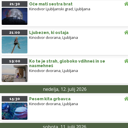
21:30
Oče mati sestra brat
Kinodvor Ljubljanski grad
,
Ljubljana
21:00
Ljubezen, ki ostaja
Kinodvor dvorana
,
Ljubljana
19:00
Ko te je strah, globoko vdihneš in se
nasmehneš
Kinodvor dvorana
,
Ljubljana
nedelja, 12. julij 2026
15:30
Pesem kita grbavca
Kinodvor dvorana
,
Ljubljana
sobota, 11. julij 2026