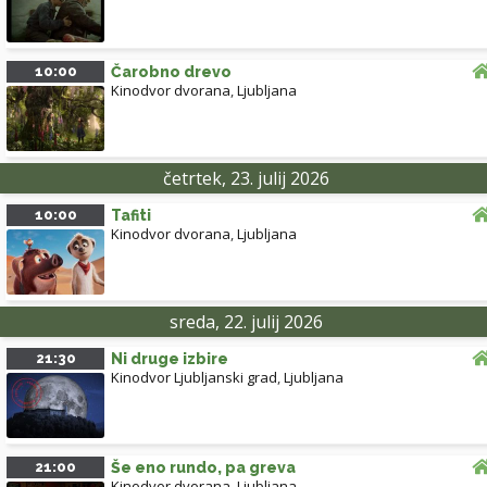
10:00
Čarobno drevo
Kinodvor dvorana
,
Ljubljana
četrtek, 23. julij 2026
10:00
Tafiti
Kinodvor dvorana
,
Ljubljana
sreda, 22. julij 2026
21:30
Ni druge izbire
Kinodvor Ljubljanski grad
,
Ljubljana
21:00
Še eno rundo, pa greva
Kinodvor dvorana
,
Ljubljana