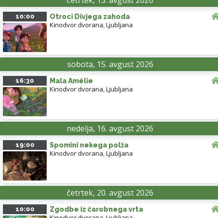
četrtek, 13. avgust 2026
10:00
Otroci Divjega zahoda
Kinodvor dvorana
,
Ljubljana
sobota, 15. avgust 2026
16:30
Mala Amélie
Kinodvor dvorana
,
Ljubljana
nedelja, 16. avgust 2026
19:00
Spomini nekega polža
Kinodvor dvorana
,
Ljubljana
četrtek, 20. avgust 2026
10:00
Zgodbe iz čarobnega vrta
Kinodvor dvorana
,
Ljubljana