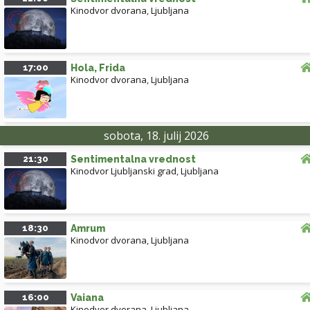
Kinodvor dvorana
,
Ljubljana
17:00
Hola, Frida
Kinodvor dvorana
,
Ljubljana
sobota, 18. julij 2026
21:30
Sentimentalna vrednost
Kinodvor Ljubljanski grad
,
Ljubljana
18:30
Amrum
Kinodvor dvorana
,
Ljubljana
16:00
Vaiana
Kinodvor dvorana
,
Ljubljana