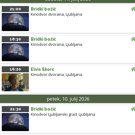
21:00
Bridki božič
Kinodvor dvorana
,
Ljubljana
18:30
Bridki božič
Kinodvor dvorana
,
Ljubljana
16:20
Elvis Škorc
Kinodvor dvorana
,
Ljubljana
petek, 10. julij 2026
21:30
Bridki božič
Kinodvor Ljubljanski grad
,
Ljubljana