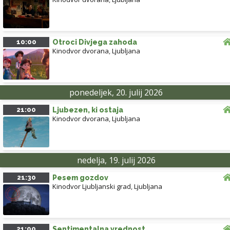
10:00
Otroci Divjega zahoda
Kinodvor dvorana
,
Ljubljana
ponedeljek, 20. julij 2026
21:00
Ljubezen, ki ostaja
Kinodvor dvorana
,
Ljubljana
nedelja, 19. julij 2026
21:30
Pesem gozdov
Kinodvor Ljubljanski grad
,
Ljubljana
21:00
Sentimentalna vrednost