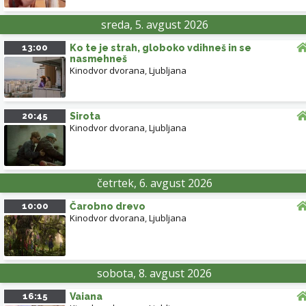
sreda, 5. avgust 2026
13:00
Ko te je strah, globoko vdihneš in se
nasmehneš
Kinodvor dvorana
,
Ljubljana
VRHNIKA
20:45
Sirota
Kinodvor dvorana
,
Ljubljana
Leaflet
| ©
OpenStreetMap
contributors
četrtek, 6. avgust 2026
10:00
Čarobno drevo
Kinodvor dvorana
,
Ljubljana
sobota, 8. avgust 2026
16:15
Vaiana