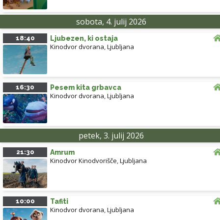
sobota, 4. julij 2026
18:40
Ljubezen, ki ostaja
Kinodvor dvorana
,
Ljubljana
16:30
Pesem kita grbavca
Kinodvor dvorana
,
Ljubljana
petek, 3. julij 2026
21:30
Amrum
Kinodvor Kinodvorišče
,
Ljubljana
10:00
Tafiti
Kinodvor dvorana
,
Ljubljana