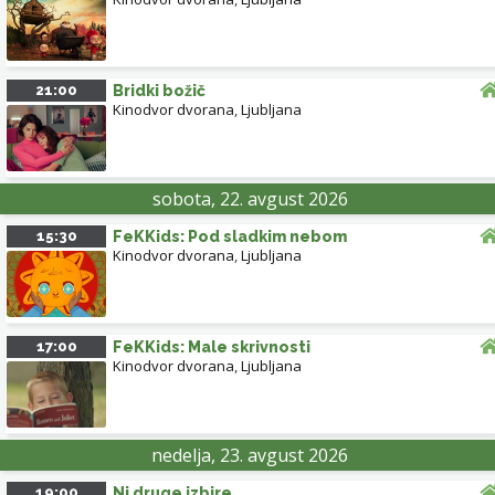
21:00
Bridki božič
Kinodvor dvorana
,
Ljubljana
sobota, 22. avgust 2026
15:30
FeKKids: Pod sladkim nebom
Kinodvor dvorana
,
Ljubljana
17:00
FeKKids: Male skrivnosti
Kinodvor dvorana
,
Ljubljana
nedelja, 23. avgust 2026
19:00
Ni druge izbire