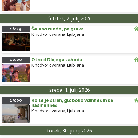
četrtek, 2. julij 2026
18:45
Še eno rundo, pa greva
Kinodvor dvorana
,
Ljubljana
10:00
Otroci Divjega zahoda
Kinodvor dvorana
,
Ljubljana
sreda, 1. julij 2026
19:00
Ko te je strah, globoko vdihneš in se
nasmehneš
Kinodvor dvorana
,
Ljubljana
torek, 30. junij 2026