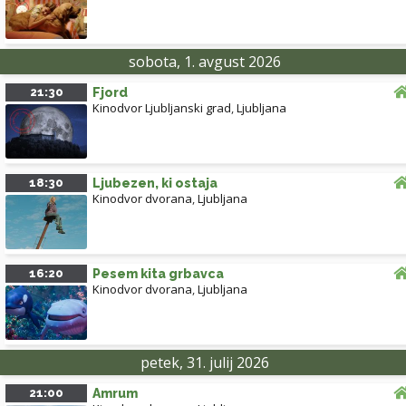
sobota, 1. avgust 2026
21:30
Fjord
Kinodvor Ljubljanski grad
,
Ljubljana
18:30
Ljubezen, ki ostaja
Kinodvor dvorana
,
Ljubljana
16:20
Pesem kita grbavca
Kinodvor dvorana
,
Ljubljana
petek, 31. julij 2026
21:00
Amrum