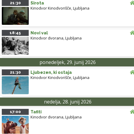
21:30
Sirota
Kinodvor Kinodvorišče
,
Ljubljana
18:45
Novi val
Kinodvor dvorana
,
Ljubljana
ponedeljek, 29. junij 2026
21:30
Ljubezen, ki ostaja
Kinodvor Kinodvorišče
,
Ljubljana
nedelja, 28. junij 2026
17:00
Tafiti
Kinodvor dvorana
,
Ljubljana