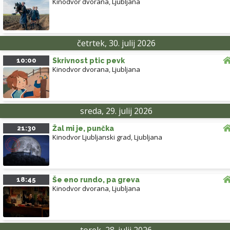
Kinodvor dvorana
,
Ljubljana
četrtek, 30. julij 2026
10:00
Skrivnost ptic pevk
Kinodvor dvorana
,
Ljubljana
sreda, 29. julij 2026
21:30
Žal mi je, punčka
Kinodvor Ljubljanski grad
,
Ljubljana
18:45
Še eno rundo, pa greva
Kinodvor dvorana
,
Ljubljana