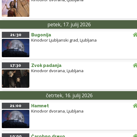
petek, 17. julij 2026
21:30
Bugonija
Kinodvor Ljubljanski grad
,
Ljubljana
17:30
Zvok padanja
Kinodvor dvorana
,
Ljubljana
četrtek, 16. julij 2026
21:00
Hamnet
Kinodvor dvorana
,
Ljubljana
10:00
Čarobno drevo