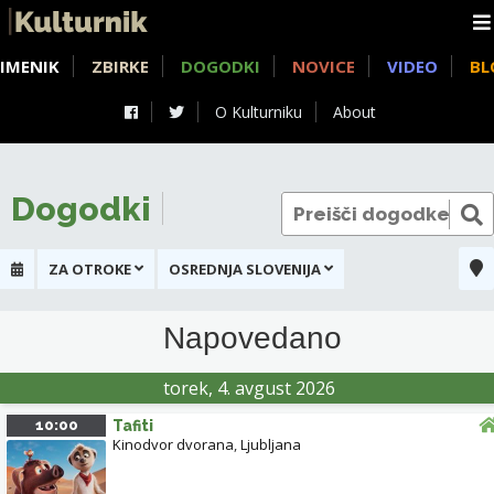
IMENIK
ZBIRKE
DOGODKI
NOVICE
VIDEO
BL
O Kulturniku
About
Dogodki
ZA OTROKE
OSREDNJA SLOVENIJA
+
Napovedano
-
torek, 4. avgust 2026
10:00
Tafiti
LJUBLJANA
Kinodvor dvorana
,
Ljubljana