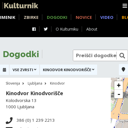
IMENIK
ZBIRKE
DOGODKI
NOVICE
VIDEO
BL
O Kulturniku
About
Dogodki
VSE ZVRSTI
KINODVOR KINODVORIŠČE
Slovenija
Ljubljana
Kinodvor
+
Kinodvor Kinodvorišče
-
Kolodvorska 13
1000 Ljubljana
386 (0) 1 239 2213