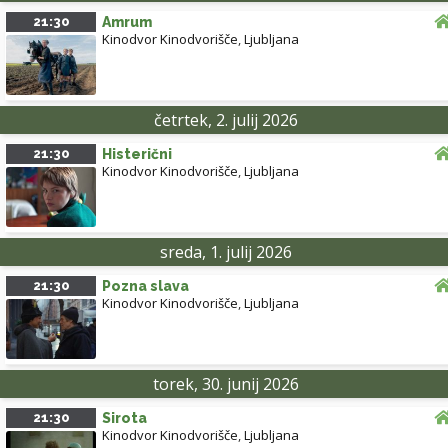
21:30
Amrum
Kinodvor Kinodvorišče
,
Ljubljana
četrtek, 2. julij 2026
21:30
Histerični
Kinodvor Kinodvorišče
,
Ljubljana
sreda, 1. julij 2026
21:30
Pozna slava
Kinodvor Kinodvorišče
,
Ljubljana
torek, 30. junij 2026
21:30
Sirota
Kinodvor Kinodvorišče
,
Ljubljana