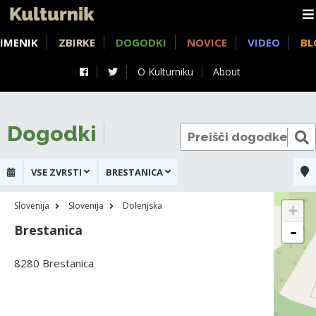
IMENIK
ZBIRKE
DOGODKI
NOVICE
VIDEO
BL
O Kulturniku
About
Dogodki
VSE ZVRSTI
BRESTANICA
Slovenija
Slovenija
Dolenjska
+
Brestanica
-
8280 Brestanica