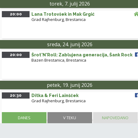
torek, 7. julij 2026
20:00
Lana Trotovšek in Mak Grgić
Grad Rajhenburg
,
Brestanica
sreda, 24. junij 2026
20:00
Šrot'N'Roll: Zablujena generacija, Šank Rock
Bazen Brestanica
,
Brestanica
petek, 19. junij 2026
20:30
Ditka & Feri Lainšček
Grad Rajhenburg
,
Brestanica
DANES
V TEKU
NAPOVEDANO
NALOŽI VEČ