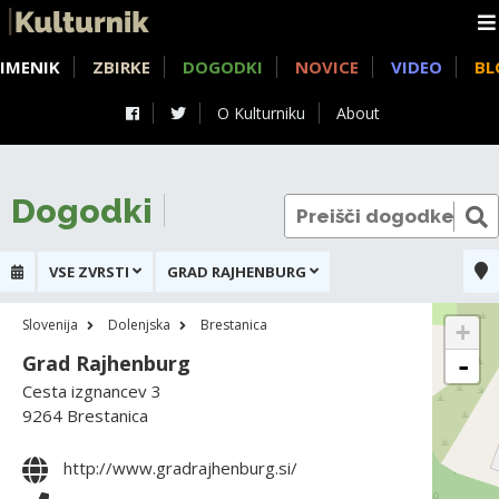
IMENIK
ZBIRKE
DOGODKI
NOVICE
VIDEO
BL
O Kulturniku
About
Dogodki
VSE ZVRSTI
GRAD RAJHENBURG
Slovenija
Dolenjska
Brestanica
+
Grad Rajhenburg
-
Cesta izgnancev 3
9264 Brestanica
http://www.gradrajhenburg.si/