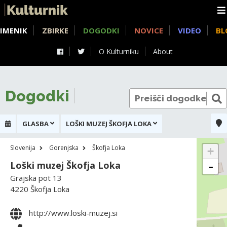
IMENIK
ZBIRKE
DOGODKI
NOVICE
VIDEO
BL
O Kulturniku
About
Dogodki
GLASBA
LOŠKI MUZEJ ŠKOFJA LOKA
Slovenija
Gorenjska
Škofja Loka
+
Loški muzej Škofja Loka
-
Grajska pot 13
4220 Škofja Loka
http://www.loski-muzej.si