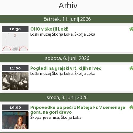
Arhiv
četrtek, 11. junij 2026
18:30
OHO v Škofji Loki!
Loški muzej Škofja Loka
,
Škofja Loka
sobota, 6. junij 2026
11:00
Pogledi na grajski vrt, ki jih ni več
Loški muzej Škofja Loka
,
Škofja Loka
sreda, 3. junij 2026
19:00
Pripovedke ob peči z Matejo Fi: V semenu je
gora, na gori drevo
Škoparjeva hiša
,
Škofja Loka