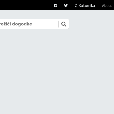
O Kulturniku
About