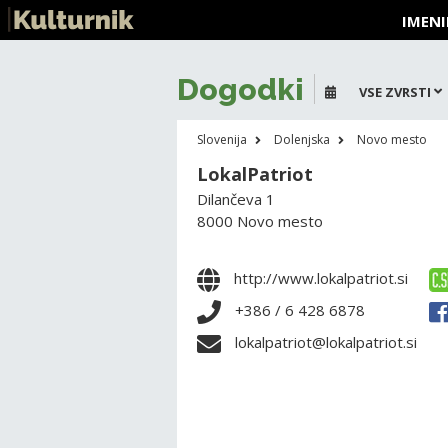
IMENI
Dogodki
VSE ZVRSTI
Slovenija
Dolenjska
Novo mesto
LokalPatriot
Dilančeva 1
8000 Novo mesto
http://www.lokalpatriot.si
+386 / 6 428 6878
lokalpatriot@lokalpatriot.si