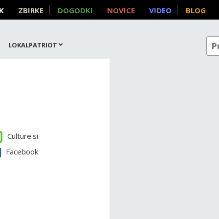
K
ZBIRKE
DOGODKI
NOVICE
VIDEO
BLOG
LOKALPATRIOT
Culture.si
Facebook