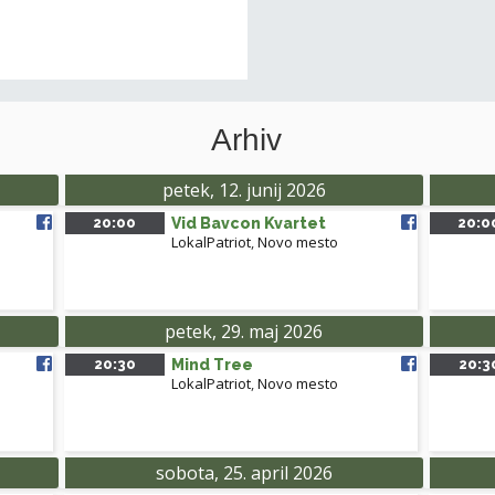
Arhiv
petek, 12. junij 2026
20:00
Vid Bavcon Kvartet
20:0
LokalPatriot
,
Novo mesto
petek, 29. maj 2026
20:30
Mind Tree
20:3
LokalPatriot
,
Novo mesto
sobota, 25. april 2026