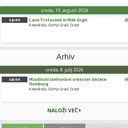
sreda, 19. avgust 2026
19:00
Lana Trotovšek in Mak Grgić
Katedrala, Gornji Grad
,
Grad
Arhiv
Leaflet
| ©
OpenStreetMap
contributors
sreda, 8. julij 2026
19:00
Mladinski simfonični orkester dežele
Hamburg
Katedrala, Gornji Grad
,
Grad
NALOŽI VEČ
RSS Feed