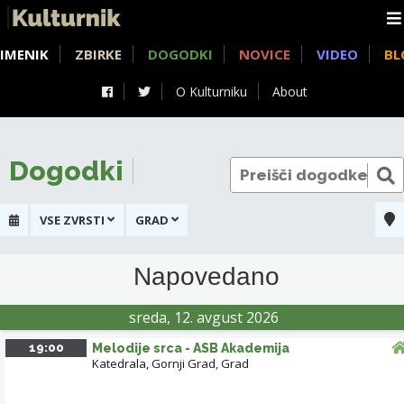
IMENIK
ZBIRKE
DOGODKI
NOVICE
VIDEO
BL
O Kulturniku
About
Dogodki
VSE ZVRSTI
GRAD
+
Napovedano
-
sreda, 12. avgust 2026
19:00
Melodije srca - ASB Akademija
Katedrala, Gornji Grad
,
Grad