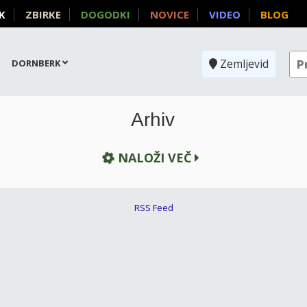
K
ZBIRKE
DOGODKI
NOVICE
VIDEO
BLOG
Zemljevid
DORNBERK
Arhiv
NALOŽI VEČ
RSS Feed