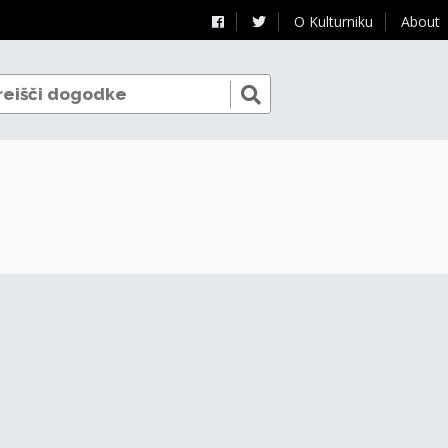
O Kulturniku
About