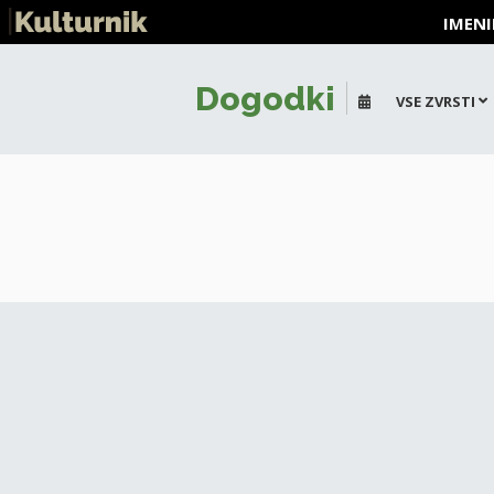
IMENI
Dogodki
VSE ZVRSTI
+
-