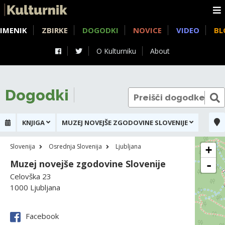
IMENIK
ZBIRKE
DOGODKI
NOVICE
VIDEO
BL
O Kulturniku
About
Dogodki
KNJIGA
MUZEJ NOVEJŠE ZGODOVINE SLOVENIJE
Slovenija
Osrednja Slovenija
Ljubljana
+
Muzej novejše zgodovine Slovenije
-
Celovška 23
1000 Ljubljana
Facebook