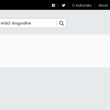
O Kulturniku
About