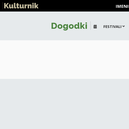
IMENI
Dogodki
FESTIVALI
+
-