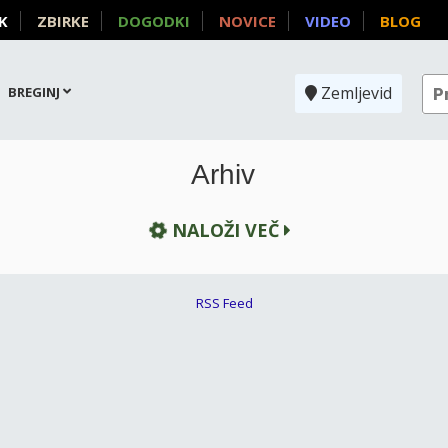
K
ZBIRKE
DOGODKI
NOVICE
VIDEO
BLOG
Zemljevid
BREGINJ
Arhiv
NALOŽI VEČ
RSS Feed