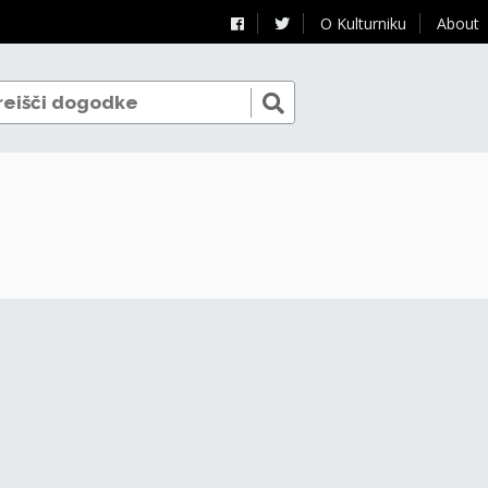
O Kulturniku
About