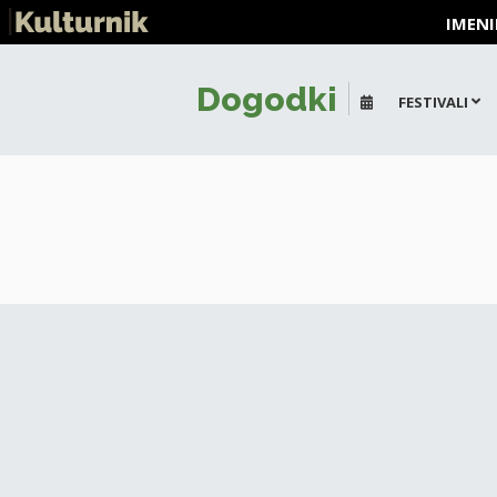
IMENI
Dogodki
FESTIVALI
+
-