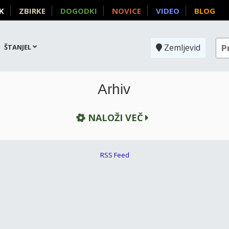
K
ZBIRKE
DOGODKI
NOVICE
VIDEO
BLOG
Zemljevid
ŠTANJEL
Arhiv
NALOŽI VEČ
RSS Feed