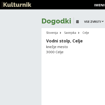
IMENI
Dogodki
VSE ZVRSTI
Slovenija
Savinjska
Celje
Vodni stolp, Celje
knežje mesto
3000 Celje