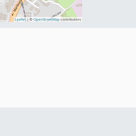
Leaflet
| ©
OpenStreetMap
contributors