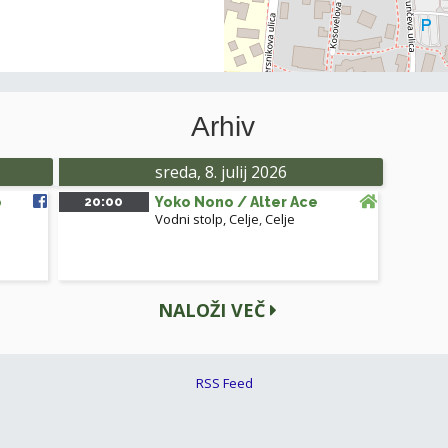
Arhiv
sreda, 8. julij 2026
o
20:00
Yoko Nono / Alter Ace
Vodni stolp, Celje
,
Celje
NALOŽI VEČ
RSS Feed