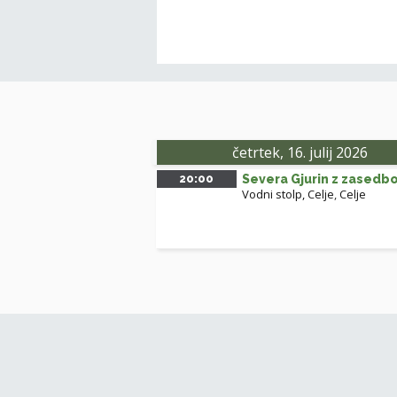
četrtek, 16. julij 2026
20:00
Severa Gjurin z zasedb
Vodni stolp, Celje
,
Celje