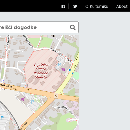
O Kulturniku
About