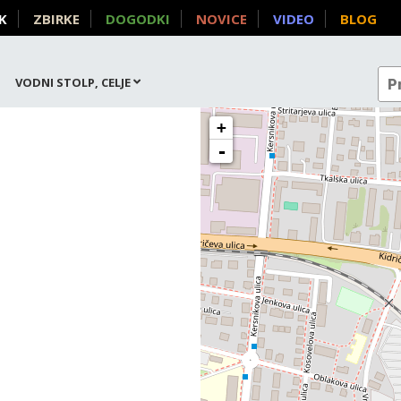
K
ZBIRKE
DOGODKI
NOVICE
VIDEO
BLOG
VODNI STOLP, CELJE
+
-