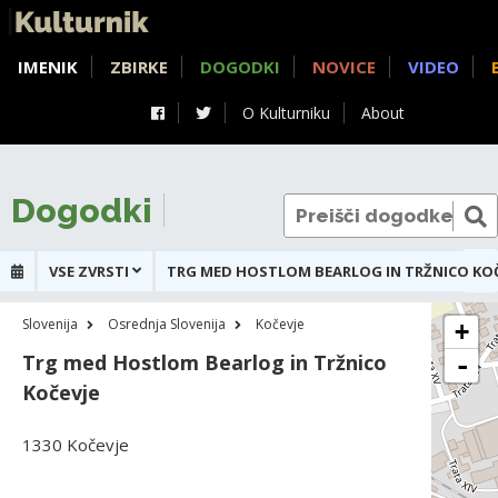
IMENIK
ZBIRKE
DOGODKI
NOVICE
VIDEO
O Kulturniku
About
Dogodki
VSE ZVRSTI
TRG MED HOSTLOM BEARLOG IN TRŽNICO KOČ
Slovenija
Osrednja Slovenija
Kočevje
+
Trg med Hostlom Bearlog in Tržnico
-
Kočevje
1330 Kočevje