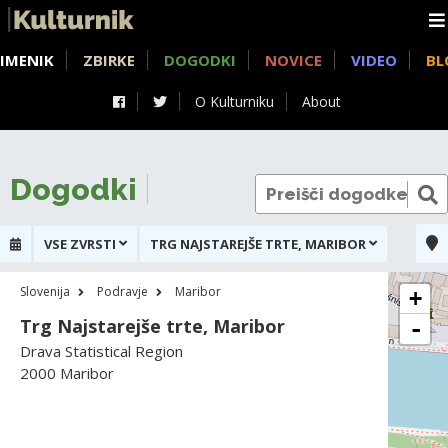
IMENIK
ZBIRKE
DOGODKI
NOVICE
VIDEO
BL
O Kulturniku
About
Dogodki
VSE ZVRSTI
TRG NAJSTAREJŠE TRTE, MARIBOR
Slovenija
Podravje
Maribor
+
Trg Najstarejše trte, Maribor
-
Drava Statistical Region
2000 Maribor