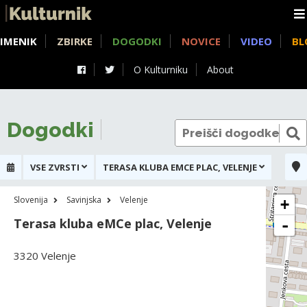
IMENIK
ZBIRKE
DOGODKI
NOVICE
VIDEO
BL
O Kulturniku
About
Dogodki
VSE ZVRSTI
TERASA KLUBA EMCE PLAC, VELENJE
Slovenija
Savinjska
Velenje
+
Terasa kluba eMCe plac, Velenje
-
3320 Velenje