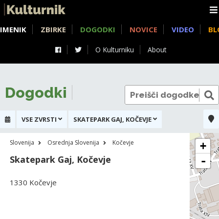
IMENIK
ZBIRKE
DOGODKI
NOVICE
VIDEO
BL
O Kulturniku
About
Dogodki
VSE ZVRSTI
SKATEPARK GAJ, KOČEVJE
Slovenija
Osrednja Slovenija
Kočevje
+
Skatepark Gaj, Kočevje
-
1330 Kočevje