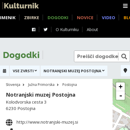
IMENIK
ZBIRKE
DOGODKI
NOVICE
VIDEO
BL
O Kulturniku
About
Dogodki
VSE ZVRSTI
NOTRANJSKI MUZEJ POSTOJNA
Slovenija
Južna Primorska
Postojna
+
Notranjski muzej Postojna
-
Kolodvorska cesta 3
6230 Postojna
http://www.notranjski-muzej.si