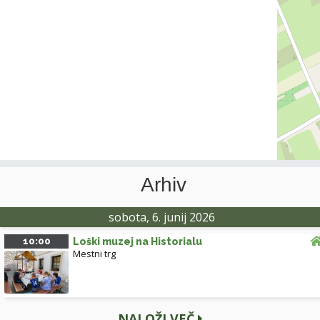
Arhiv
sobota, 6. junij 2026
10:00
Loški muzej na Historialu
Mestni trg
NALOŽI VEČ