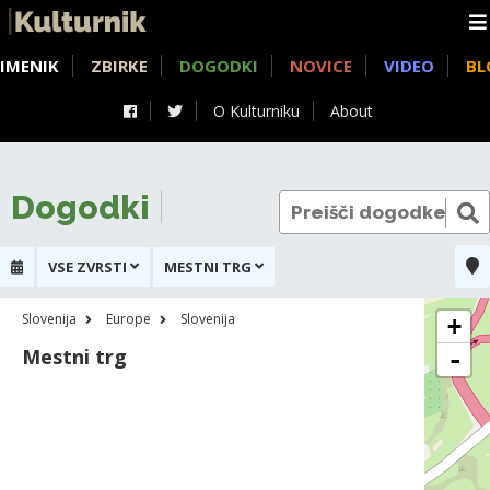
IMENIK
ZBIRKE
DOGODKI
NOVICE
VIDEO
BL
O Kulturniku
About
Dogodki
VSE ZVRSTI
MESTNI TRG
Slovenija
Europe
Slovenija
+
Mestni trg
-