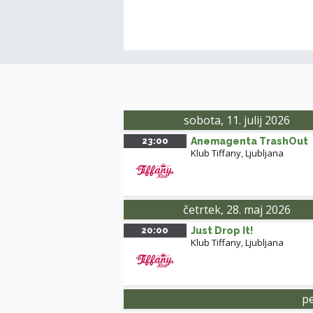
sobota, 11. julij 2026
23:00
Anemagenta TrashOut
Klub Tiffany
,
Ljubljana
četrtek, 28. maj 2026
20:00
Just Drop It!
Klub Tiffany
,
Ljubljana
pe