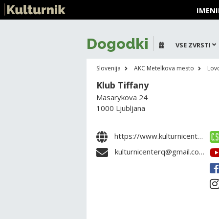
IMENI
Dogodki
VSE ZVRSTI
Slovenija
AKC Metelkova mesto
Lovc
Klub Tiffany
Masarykova 24
1000 Ljubljana
https://www.kulturnicenterq.org
kulturnicenterq@gmail.com