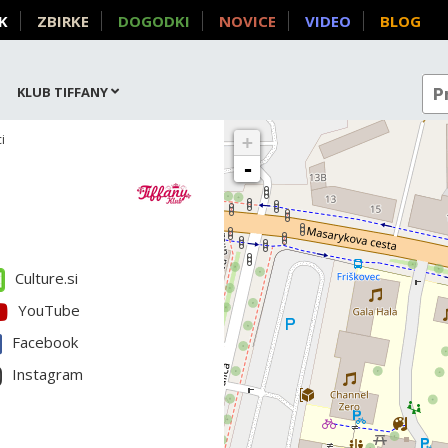
K
ZBIRKE
DOGODKI
NOVICE
VIDEO
BLOG
KLUB TIFFANY
i
+
-
Culture.si
YouTube
Facebook
Instagram