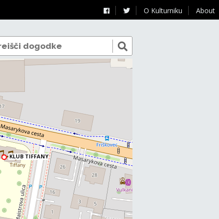
O Kulturniku
About
KLUB TIFFANY