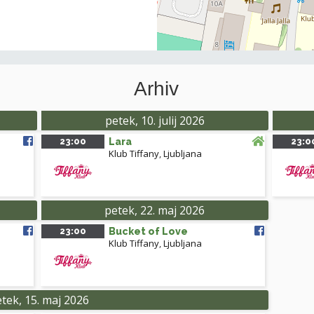
Arhiv
petek, 10. julij 2026
23:00
Lara
23:0
Klub Tiffany
,
Ljubljana
petek, 22. maj 2026
23:00
Bucket of Love
Klub Tiffany
,
Ljubljana
tek, 15. maj 2026