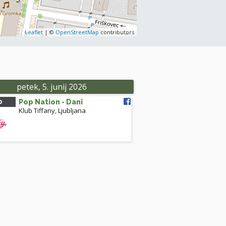
Leaflet
| ©
OpenStreetMap
contributors
petek, 5. junij 2026
0
Pop Nation - Dani
Klub Tiffany
,
Ljubljana