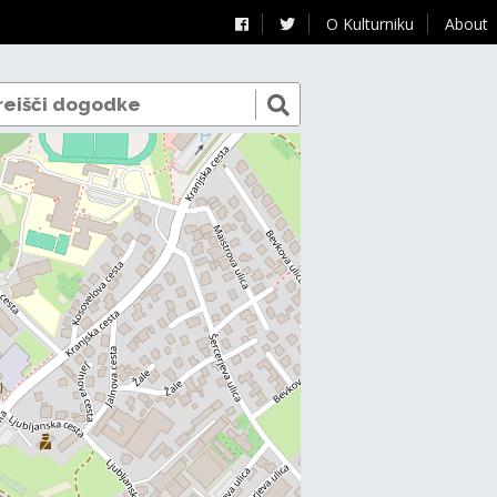
O Kulturniku
About