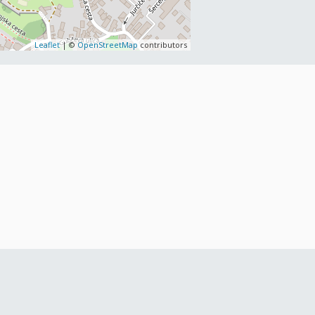
Leaflet
| ©
OpenStreetMap
contributors