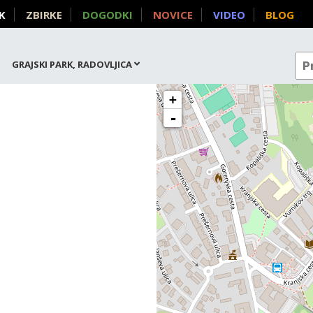
K
ZBIRKE
DOGODKI
NOVICE
VIDEO
BLOG
GRAJSKI PARK, RADOVLJICA
+
-