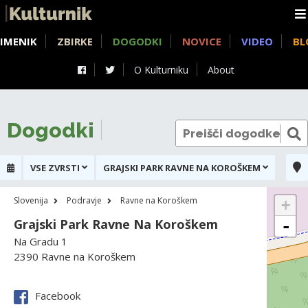
IMENIK
ZBIRKE
DOGODKI
NOVICE
VIDEO
BL
O Kulturniku
About
Dogodki
VSE ZVRSTI
GRAJSKI PARK RAVNE NA KOROŠKEM
Slovenija
Podravje
Ravne na Koroškem
+
Grajski Park Ravne Na Koroškem
-
Na Gradu 1
2390 Ravne na Koroškem
Facebook