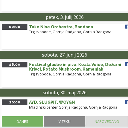
petek, 3. julij 2026
00:00
Take Nine Orchestra, Bandana
Trg svobode, Gornja Radgona
,
Gornja Radgona
sobota, 27. junij 2026
16:00
Festival glasbe in piva: Koala Voice, Dežurni
Krivci, Potato Mushroom, Kameniak
Trg svobode, Gornja Radgona
,
Gornja Radgona
sobota, 30. maj 2026
20:00
AYD, SLUGPIT, WOYGN
Mladinski center Gornja Radgona
,
Gornja Radgona
DANES
V TEKU
NAPOVEDANO