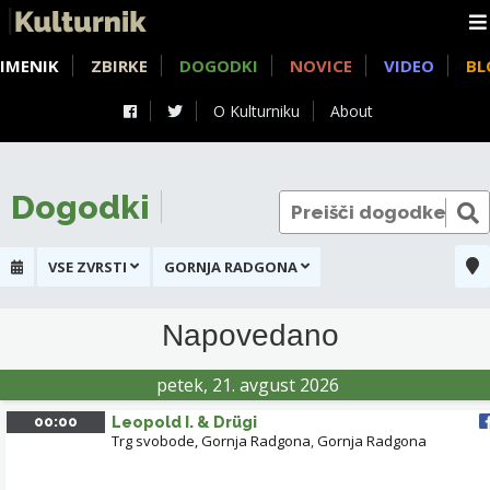
IMENIK
ZBIRKE
DOGODKI
NOVICE
VIDEO
BL
O Kulturniku
About
Dogodki
VSE ZVRSTI
GORNJA RADGONA
+
Napovedano
-
petek, 21. avgust 2026
00:00
Leopold I. & Drügi
Trg svobode, Gornja Radgona
,
Gornja Radgona