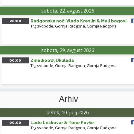
sobota, 22. avgust 2026
20:00
Radgonska noč: Vlado Kreslin & Mali bogovi
Trg svobode, Gornja Radgona
,
Gornja Radgona
sobota, 29. avgust 2026
00:00
Zmelkoow, Ukulada
Leaflet
| ©
OpenStreetMap
contributors
Trg svobode, Gornja Radgona
,
Gornja Radgona
Arhiv
petek, 10. julij 2026
00:00
Lado Leskovar & Tone Povše
Trg svobode, Gornja Radgona
,
Gornja Radgona