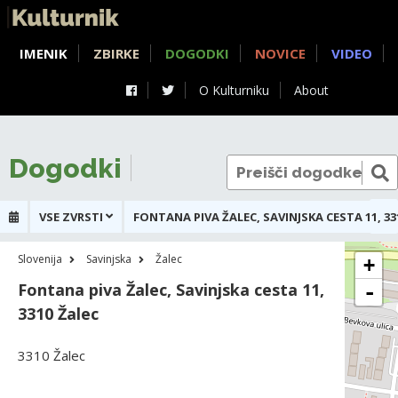
IMENIK
ZBIRKE
DOGODKI
NOVICE
VIDEO
O Kulturniku
About
Dogodki
VSE ZVRSTI
Slovenija
Savinjska
Žalec
+
Fontana piva Žalec, Savinjska cesta 11,
-
3310 Žalec
3310 Žalec