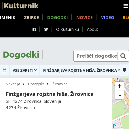
IMENIK
ZBIRKE
DOGODKI
NOVICE
VIDEO
BL
O Kulturniku
About
Dogodki
VSE ZVRSTI
FINŽGARJEVA ROJSTNA HIŠA, ŽIROVNICA
Slovenija
Gorenjska
Žirovnica
+
Finžgarjeva rojstna hiša, Žirovnica
-
SI- 4274 Žirovnica, Slovenija
4274 Žirovnica