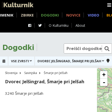
IMENIK
ZBIRKE
DOGODKI
NOVICE
VIDEO
BL
O Kulturniku
About
Dogodki
VSE ZVRSTI
DVOREC JELŠINGRAD, ŠMARJE PRI JELŠAH
Slovenija
Savinjska
Šmarje pri Jelšah
+
Dvorec Jelšingrad, Šmarje pri Jelšah
-
3240 Šmarje pri Jelšah