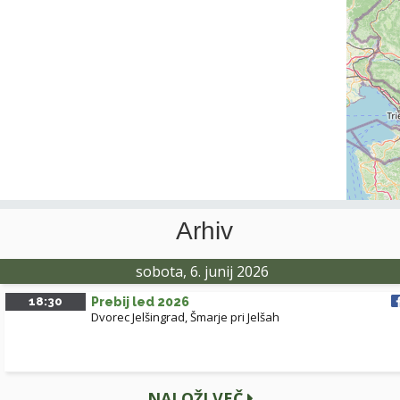
Arhiv
sobota, 6. junij 2026
18:30
Prebij led 2026
Dvorec Jelšingrad, Šmarje pri Jelšah
NALOŽI VEČ