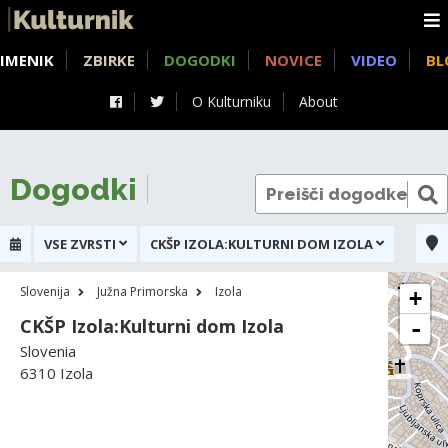
IMENIK
ZBIRKE
DOGODKI
NOVICE
VIDEO
BL
O Kulturniku
About
Dogodki
VSE ZVRSTI
CKŠP IZOLA:KULTURNI DOM IZOLA
Slovenija
Južna Primorska
Izola
+
CKŠP Izola:Kulturni dom Izola
-
Slovenia
6310 Izola