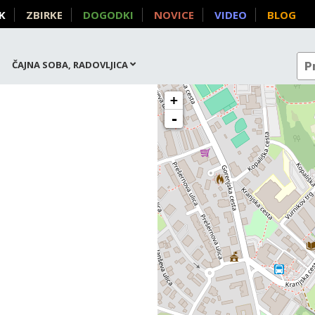
K
ZBIRKE
DOGODKI
NOVICE
VIDEO
BLOG
ČAJNA SOBA, RADOVLJICA
+
-