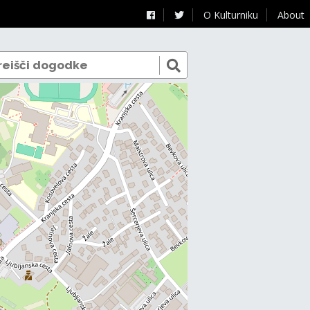
O Kulturniku
About