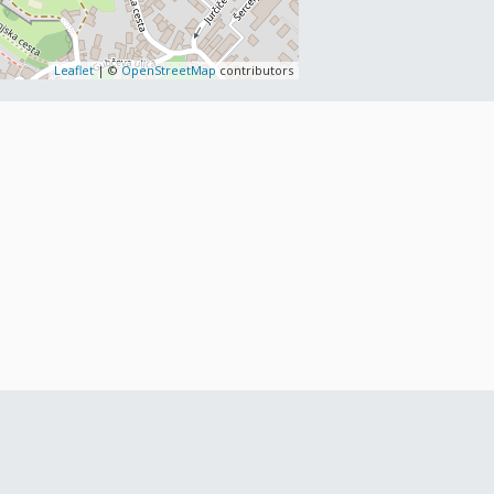
Leaflet
| ©
OpenStreetMap
contributors