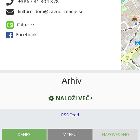
+386 / 31 304 878
kulturni.dom@zavod-znanje.si
Culture.si
Facebook
Arhiv
NALOŽI VEČ
RSS Feed
DANES
V TEKU
NAPOVEDANO