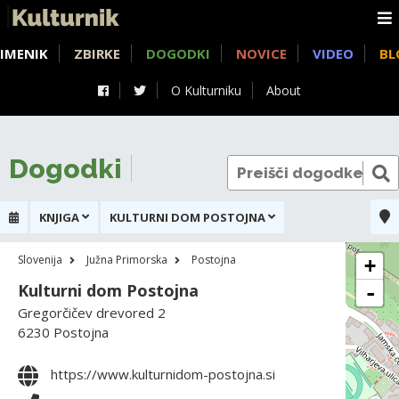
IMENIK
ZBIRKE
DOGODKI
NOVICE
VIDEO
BL
O Kulturniku
About
Dogodki
KNJIGA
KULTURNI DOM POSTOJNA
Slovenija
Južna Primorska
Postojna
+
Kulturni dom Postojna
-
Gregorčičev drevored 2
6230 Postojna
https://www.kulturnidom-postojna.si