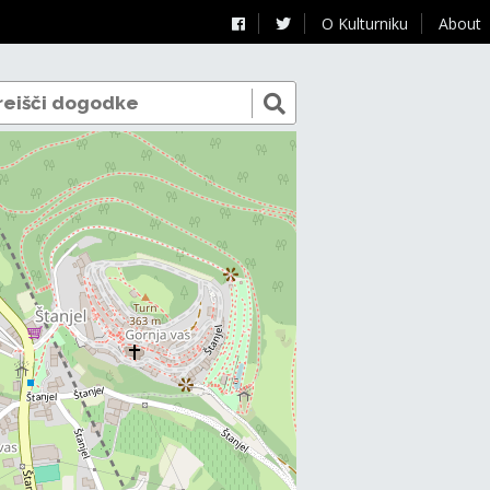
O Kulturniku
About