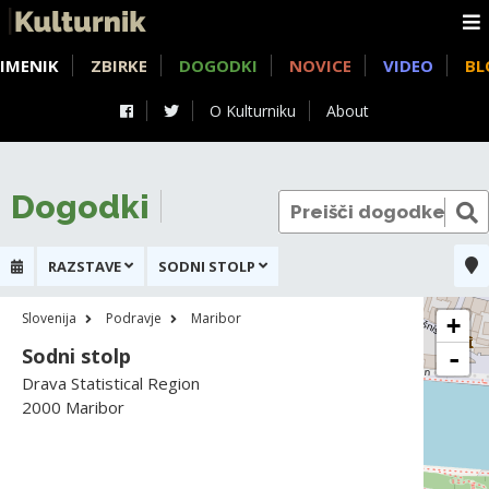
IMENIK
ZBIRKE
DOGODKI
NOVICE
VIDEO
BL
O Kulturniku
About
Dogodki
RAZSTAVE
SODNI STOLP
Slovenija
Podravje
Maribor
+
Sodni stolp
-
Drava Statistical Region
2000 Maribor