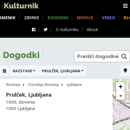
IMENIK
ZBIRKE
DOGODKI
NOVICE
VIDEO
BL
O Kulturniku
About
Dogodki
RAZSTAVE
PRULČEK, LJUBLJANA
Slovenija
Osrednja Slovenija
Ljubljana
+
Prulček, Ljubljana
-
1000, Slovenia
1000 Ljubljana