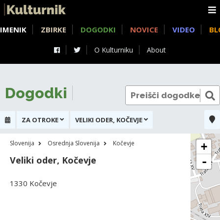
IMENIK
ZBIRKE
DOGODKI
NOVICE
VIDEO
BL
O Kulturniku
About
Dogodki
ZA OTROKE
VELIKI ODER, KOČEVJE
Slovenija
Osrednja Slovenija
Kočevje
+
Veliki oder, Kočevje
-
1330 Kočevje