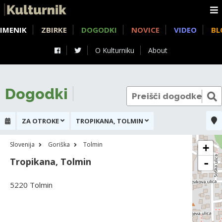
IMENIK
ZBIRKE
DOGODKI
NOVICE
VIDEO
BL
O Kulturniku
About
Dogodki
ZA OTROKE
TROPIKANA, TOLMIN
Slovenija
Goriška
Tolmin
+
Tropikana, Tolmin
-
5220 Tolmin