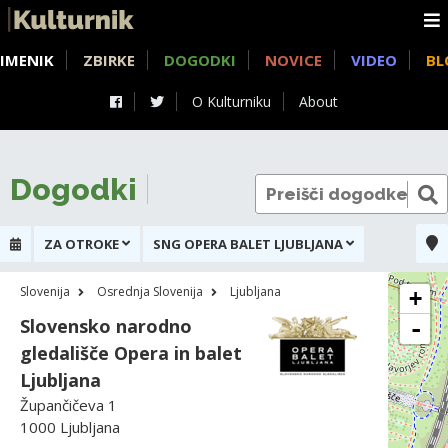
IMENIK
ZBIRKE
DOGODKI
NOVICE
VIDEO
BL
O Kulturniku
About
Dogodki
ZA OTROKE
SNG OPERA BALET LJUBLJANA
Slovenija
Osrednja Slovenija
Ljubljana
+
Slovensko narodno
-
gledališče Opera in balet
Ljubljana
Župančičeva 1
1000 Ljubljana