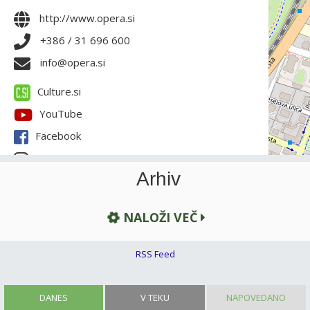
http://www.opera.si
+386 / 31 696 600
info@opera.si
Culture.si
YouTube
Facebook
Instagram
Arhiv
NALOŽI VEČ
RSS Feed
DANES
V TEKU
NAPOVEDANO