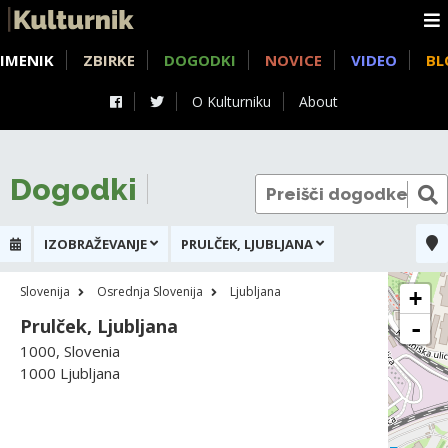
IMENIK
ZBIRKE
DOGODKI
NOVICE
VIDEO
BL
O Kulturniku
About
Dogodki
IZOBRAŽEVANJE
PRULČEK, LJUBLJANA
Slovenija
Osrednja Slovenija
Ljubljana
+
Prulček, Ljubljana
-
1000, Slovenia
1000 Ljubljana