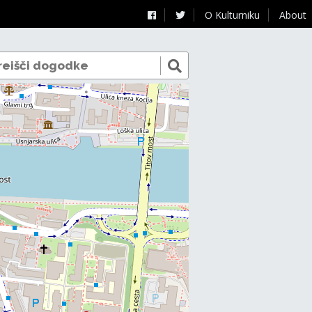
O Kulturniku
About