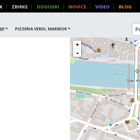
K
ZBIRKE
DOGODKI
NOVICE
VIDEO
BLOG
JE
PIZZERIA VERDI, MARIBOR
+
-