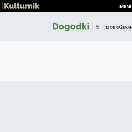
IMENI
Dogodki
IZOBRAŽEVAN
+
-