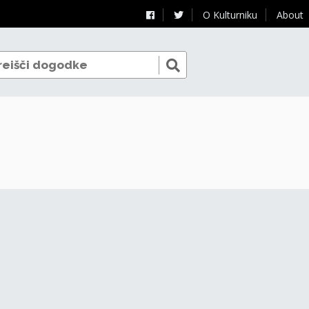
O Kulturniku
About