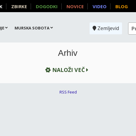
K
ZBIRKE
DOGODKI
NOVICE
VIDEO
BLOG
Zemljevid
JE
MURSKA SOBOTA
Arhiv
NALOŽI VEČ
RSS Feed