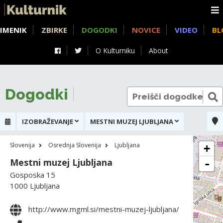
IMENIK
ZBIRKE
DOGODKI
NOVICE
VIDEO
BL
O Kulturniku
About
Dogodki
IZOBRAŽEVANJE
MESTNI MUZEJ LJUBLJANA
Slovenija
Osrednja Slovenija
Ljubljana
+
Mestni muzej Ljubljana
-
Gosposka 15
1000 Ljubljana
http://www.mgml.si/mestni-muzej-ljubljana/