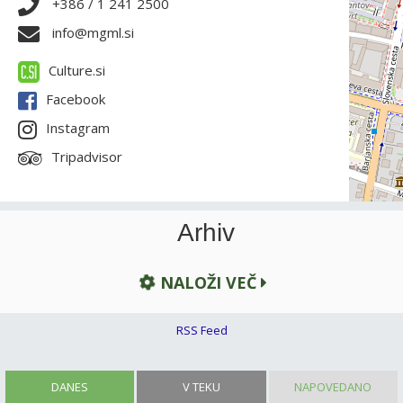
+386 / 1 241 2500
info@mgml.si
Culture.si
Facebook
Instagram
Tripadvisor
Arhiv
NALOŽI VEČ
RSS Feed
DANES
V TEKU
NAPOVEDANO